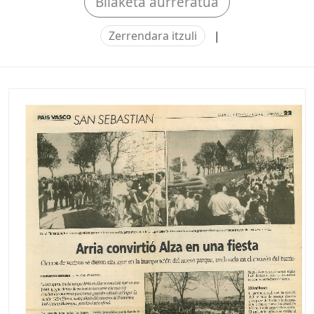
Bilaketa aurreratua
Zerrendara itzuli
|