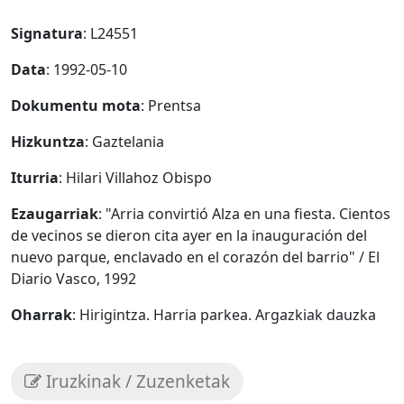
Signatura
: L24551
Data
: 1992-05-10
Dokumentu mota
: Prentsa
Hizkuntza
: Gaztelania
Iturria
: Hilari Villahoz Obispo
Ezaugarriak
: "Arria convirtió Alza en una fiesta. Cientos
de vecinos se dieron cita ayer en la inauguración del
nuevo parque, enclavado en el corazón del barrio" / El
Diario Vasco, 1992
Oharrak
: Hirigintza. Harria parkea. Argazkiak dauzka
Iruzkinak / Zuzenketak