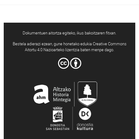
Dokumentuen aitortza egiteko, ikus bakoitzaren fitxan.
Bestela adierazi ezean, gune honetako edukia Creative Commons
Aitortu 4.0 Nazioarteko lizentzia baten menpe dago.