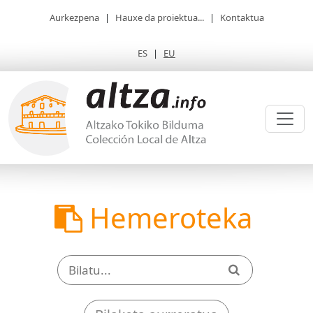
Aurkezpena
|
Hauxe da proiektua...
|
Kontaktua
ES
|
EU
Hemeroteka