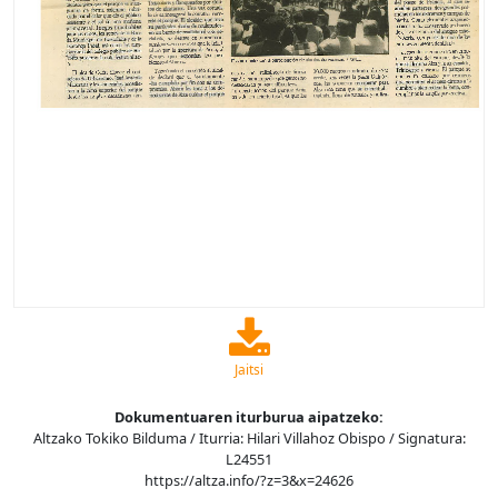
Jaitsi
Dokumentuaren iturburua aipatzeko:
Altzako Tokiko Bilduma / Iturria: Hilari Villahoz Obispo / Signatura:
L24551
https://altza.info/?z=3&x=24626