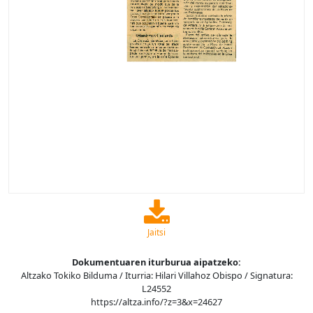
Jaitsi
Dokumentuaren iturburua aipatzeko:
Altzako Tokiko Bilduma / Iturria: Hilari Villahoz Obispo / Signatura:
L24552
https://altza.info/?z=3&x=24627