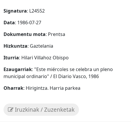
Signatura
: L24552
Data
: 1986-07-27
Dokumentu mota
: Prentsa
Hizkuntza
: Gaztelania
Iturria
: Hilari Villahoz Obispo
Ezaugarriak
: "Este miércoles se celebra un pleno
municipal ordinario" / El Diario Vasco, 1986
Oharrak
: Hirigintza. Harria parkea
Iruzkinak / Zuzenketak