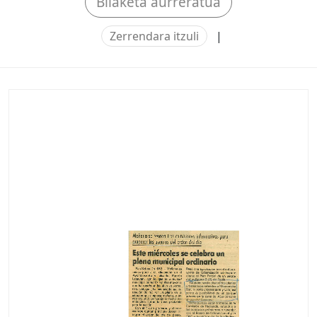
Bilaketa aurreratua
Zerrendara itzuli
|