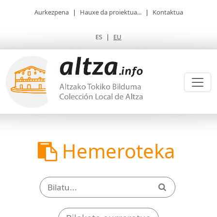
Aurkezpena
|
Hauxe da proiektua...
|
Kontaktua
ES
|
EU
Hemeroteka