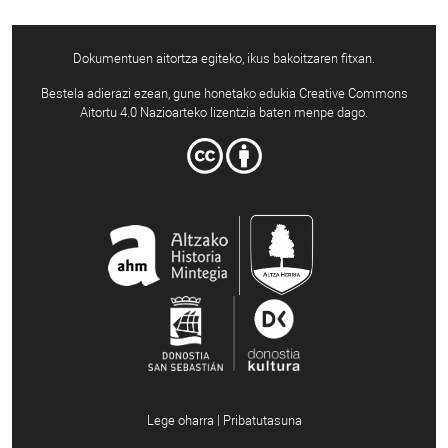
Dokumentuen aitortza egiteko, ikus bakoitzaren fitxan.
Bestela adierazi ezean, gune honetako edukia Creative Commons
Aitortu 4.0 Nazioarteko lizentzia baten menpe dago.
Lege oharra | Pribatutasuna