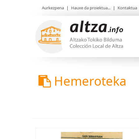
Aurkezpena
|
Hauxe da proiektua...
|
Kontaktua
Hemeroteka