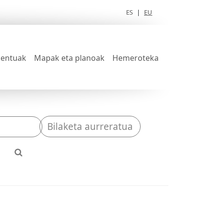
ES
|
EU
entuak
Mapak eta planoak
Hemeroteka
Bilaketa aurreratua