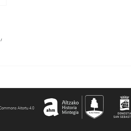
 /
e Commons Aitortu 4.0