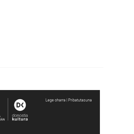
Lege oharra | Pribatutasuna