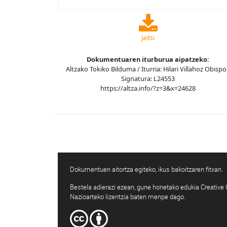
Jaitsi
Dokumentuaren iturburua aipatzeko:
Altzako Tokiko Bilduma / Iturria: Hilari Villahoz Obispo
Signatura: L24553
https://altza.info/?z=3&x=24628
Dokumentuen aitortza egiteko, ikus bakoitzaren fitxan.
Bestela adierazi ezean, gune honetako edukia Creativ
Nazioarteko lizentzia baten menpe dago.