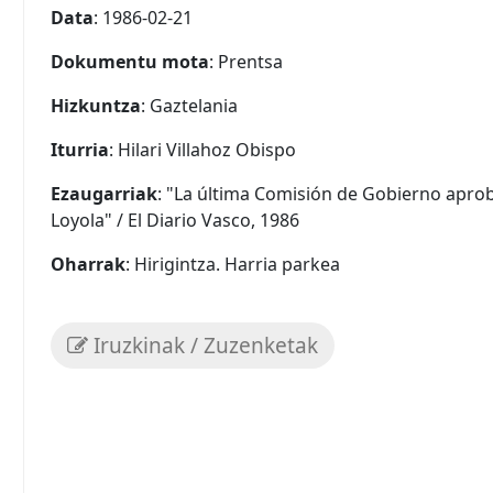
Data
: 1986-02-21
Dokumentu mota
: Prentsa
Hizkuntza
: Gaztelania
Iturria
: Hilari Villahoz Obispo
Ezaugarriak
: "La última Comisión de Gobierno aprob
Loyola" / El Diario Vasco, 1986
Oharrak
: Hirigintza. Harria parkea
Iruzkinak / Zuzenketak