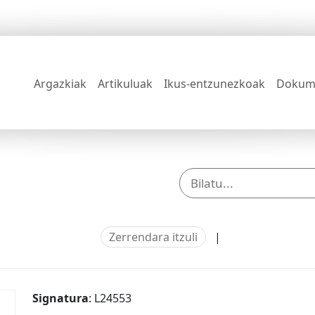
Argazkiak
Artikuluak
Ikus-entzunezkoak
Dokum
Zerrendara itzuli
|
Signatura
: L24553