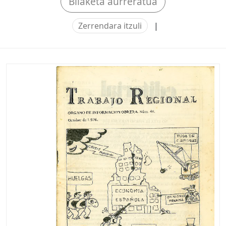
Bilaketa aurreratua
Zerrendara itzuli
|