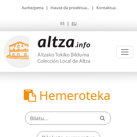
Aurkezpena
|
Hauxe da proiektua...
|
Kontaktua
ES
|
EU
Hemeroteka