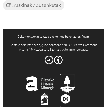
Iruzkinak / Zuzenketak
Dokumentuen aitortza egiteko, ikus bakoitzaren fitxan.
Bestela adierazi ezean, gune honetako edukia Creative Commons
Aitortu 4.0 Nazioarteko lizentzia baten menpe dago.