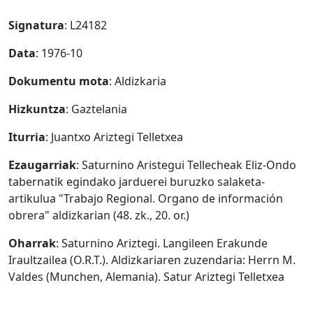
Signatura
: L24182
Data
: 1976-10
Dokumentu mota
: Aldizkaria
Hizkuntza
: Gaztelania
Iturria
: Juantxo Ariztegi Telletxea
Ezaugarriak
: Saturnino Aristegui Tellecheak Eliz-Ondo
tabernatik egindako jarduerei buruzko salaketa-
artikulua "Trabajo Regional. Organo de información
obrera" aldizkarian (48. zk., 20. or.)
Oharrak
: Saturnino Ariztegi. Langileen Erakunde
Iraultzailea (O.R.T.). Aldizkariaren zuzendaria: Herrn M.
Valdes (Munchen, Alemania). Satur Ariztegi Telletxea