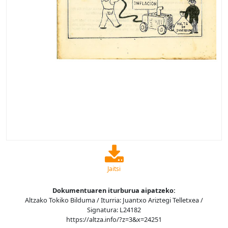
Jaitsi
Dokumentuaren iturburua aipatzeko:
Altzako Tokiko Bilduma / Iturria: Juantxo Ariztegi Telletxea /
Signatura: L24182
https://altza.info/?z=3&x=24251