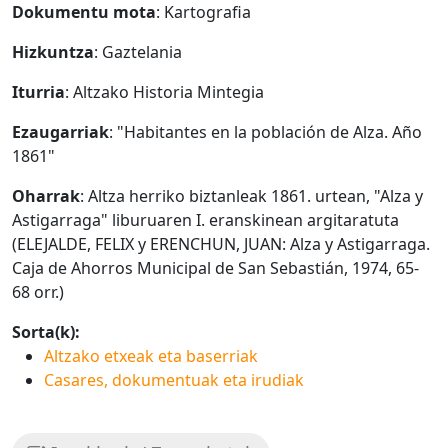
Dokumentu mota
: Kartografia
Hizkuntza
: Gaztelania
Iturria
: Altzako Historia Mintegia
Ezaugarriak
: "Habitantes en la población de Alza. Año
1861"
Oharrak
: Altza herriko biztanleak 1861. urtean, "Alza y
Astigarraga" liburuaren I. eranskinean argitaratuta
(ELEJALDE, FELIX y ERENCHUN, JUAN: Alza y Astigarraga.
Caja de Ahorros Municipal de San Sebastián, 1974, 65-
68 orr.)
Sorta(k):
Altzako etxeak eta baserriak
Casares, dokumentuak eta irudiak