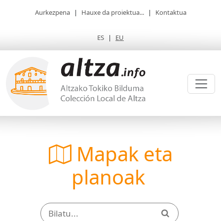
Aurkezpena
|
Hauxe da proiektua...
|
Kontaktua
ES
|
EU
Mapak eta
planoak