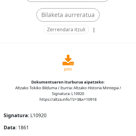
Bilaketa aurreratua
Zerrendara itzuli
|
Jaitsi
Dokumentuaren iturburua aipatzeko:
Altzako Tokiko Bilduma / Iturria: Altzako Historia Mintegia /
Signatura: L10920
https://altza.info/?z=3&x=10918
Signatura
: L10920
Data
: 1861