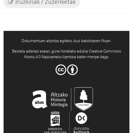
Iruzkinak / Zuzenketak
Dokumentuen aitortza egiteko, ikus bakoitzaren fitxan.
Bestela adierazi ezean, gune honetako edukia Creative Commons
Aitortu 4.0 Nazioarteko lizentzia baten menpe dago.