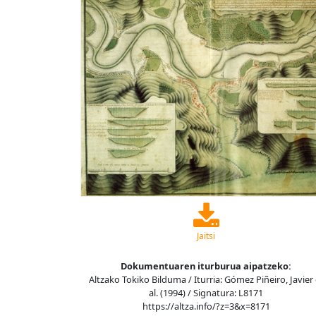
Jaitsi
Dokumentuaren iturburua aipatzeko:
Altzako Tokiko Bilduma / Iturria: Gómez Piñeiro, Javier 
al. (1994) / Signatura: L8171
https://altza.info/?z=3&x=8171