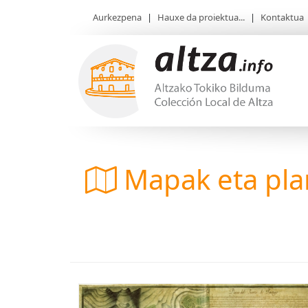
Aurkezpena
|
Hauxe da proiektua...
|
Kontaktua
Mapak eta pl