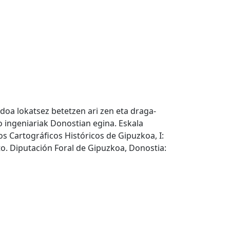
doa lokatsez betetzen ari zen eta draga-
 ingeniariak Donostian egina. Eskala
os Cartográficos Históricos de Gipuzkoa, I:
ito. Diputación Foral de Gipuzkoa, Donostia: