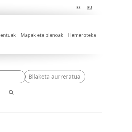
ES
|
EU
entuak
Mapak eta planoak
Hemeroteka
Bilaketa aurreratua