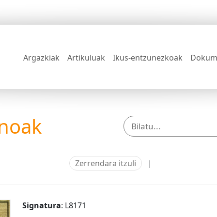
Argazkiak
Artikuluak
Ikus-entzunezkoak
Dokum
anoak
Zerrendara itzuli
|
Signatura
: L8171