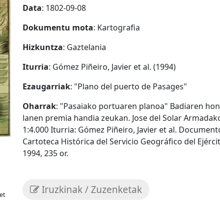
Data
: 1802-09-08
Dokumentu mota
: Kartografia
Hizkuntza
: Gaztelania
Iturria
: Gómez Piñeiro, Javier et al. (1994)
Ezaugarriak
: "Plano del puerto de Pasages"
Oharrak
: "Pasaiako portuaren planoa" Badiaren hon
lanen premia handia zeukan. Jose del Solar Armadako
1:4.000 Iturria: Gómez Piñeiro, Javier et al. Document
Cartoteca Histórica del Servicio Geográfico del Ejérc
1994, 235 or.
Iruzkinak / Zuzenketak
et