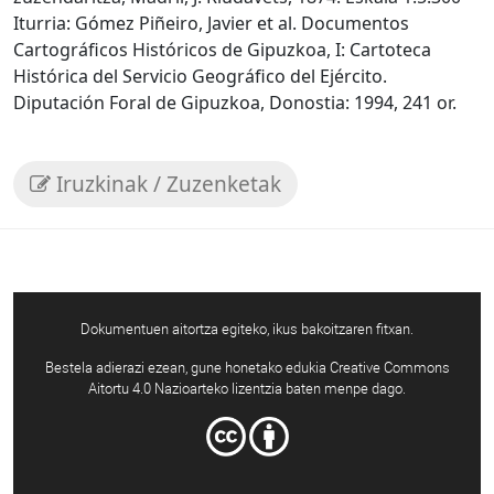
Iturria: Gómez Piñeiro, Javier et al. Documentos
Cartográficos Históricos de Gipuzkoa, I: Cartoteca
Histórica del Servicio Geográfico del Ejército.
Diputación Foral de Gipuzkoa, Donostia: 1994, 241 or.
Iruzkinak / Zuzenketak
Dokumentuen aitortza egiteko, ikus bakoitzaren fitxan.
Bestela adierazi ezean, gune honetako edukia Creative Commons
Aitortu 4.0 Nazioarteko lizentzia baten menpe dago.