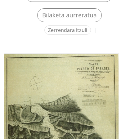
Bilaketa aurreratua
Zerrendara itzuli
|