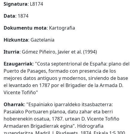
Signatura
: L8174
Data
: 1874
Dokumentu mota
: Kartografia
Hizkuntza
: Gaztelania
Iturria
: Gómez Piñeiro, Javier et al. (1994)
Ezaugarriak
: "Costa septentrional de España: plano del
Puerto de Pasages, formado con presencia de los
mejores datos antiguos y modernos, sirviendo de base
el levantado en 1787 por el Brigadier de la Armada D.
Vicente Tofiño"
Oharrak
: "Espainiako iparraldeko itsasbazterra:
Pasaiako Portuaren planoa, datu zahar eta berri
hoberenekin osatua, 1787. urtean D. Vicente Tofiño
Armadaren Brigadierrak egina". Hidrografia
zuzendaritza, Madril, J. Riudavets, 1874. Eskala 1:5.300