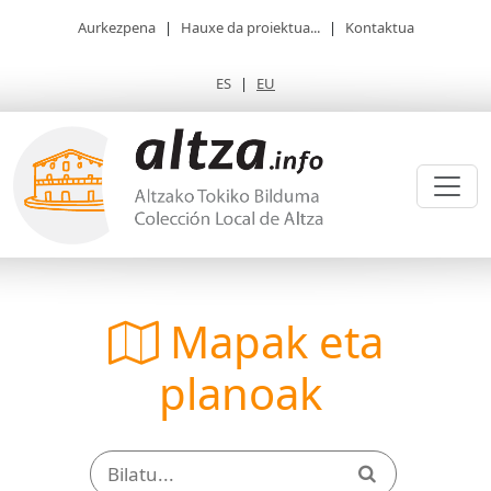
Aurkezpena
|
Hauxe da proiektua...
|
Kontaktua
ES
|
EU
Mapak eta
planoak