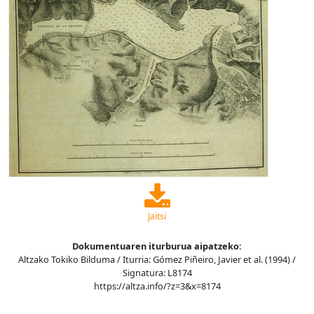
Jaitsi
Dokumentuaren iturburua aipatzeko:
Altzako Tokiko Bilduma / Iturria: Gómez Piñeiro, Javier et al. (1994) /
Signatura: L8174
https://altza.info/?z=3&x=8174