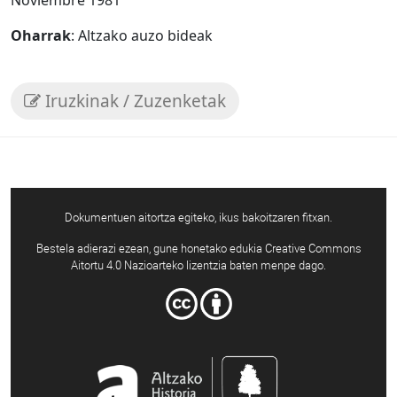
Noviembre 1981"
Oharrak
: Altzako auzo bideak
Iruzkinak / Zuzenketak
Dokumentuen aitortza egiteko, ikus bakoitzaren fitxan.
Bestela adierazi ezean, gune honetako edukia Creative Commons
Aitortu 4.0 Nazioarteko lizentzia baten menpe dago.