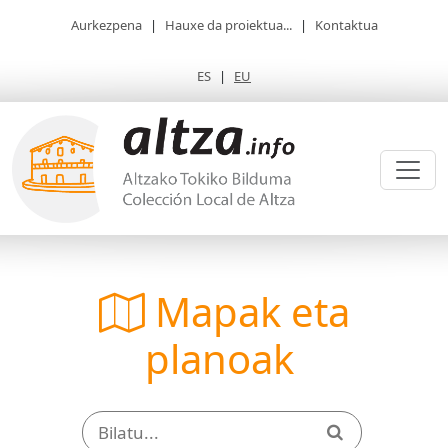
Aurkezpena
|
Hauxe da proiektua...
|
Kontaktua
ES
|
EU
Mapak eta
planoak