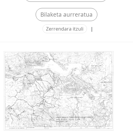
Bilaketa aurreratua
Zerrendara itzuli
|