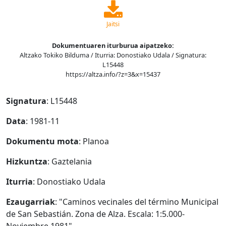
Jaitsi
Dokumentuaren iturburua aipatzeko:
Altzako Tokiko Bilduma / Iturria: Donostiako Udala / Signatura:
L15448
https://altza.info/?z=3&x=15437
Signatura
: L15448
Data
: 1981-11
Dokumentu mota
: Planoa
Hizkuntza
: Gaztelania
Iturria
: Donostiako Udala
Ezaugarriak
: "Caminos vecinales del término Municipal
de San Sebastián. Zona de Alza. Escala: 1:5.000-