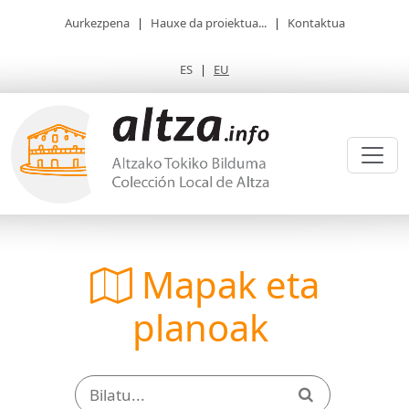
Aurkezpena
|
Hauxe da proiektua...
|
Kontaktua
ES
|
EU
Mapak eta
planoak