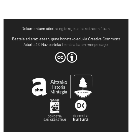
Dokumentuen aitortza egiteko, ikus bakoitzaren fitxan.
Bestela adierazi ezean, gune honetako edukia Creative Commons
Aitortu 4.0 Nazioarteko lizentzia baten menpe dago.