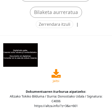
Bilaketa aurreratua
Zerrendara itzuli
|
Jaitsi
Dokumentuaren iturburua aipatzeko:
Altzako Tokiko Bilduma / Iturria: Donostiako Udala / Signatura:
C4006
https://altza.info/?z=3&x=661