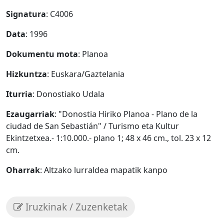
Signatura
: C4006
Data
: 1996
Dokumentu mota
: Planoa
Hizkuntza
: Euskara/Gaztelania
Iturria
: Donostiako Udala
Ezaugarriak
: "Donostia Hiriko Planoa - Plano de la
ciudad de San Sebastián" / Turismo eta Kultur
Ekintzetxea.- 1:10.000.- plano 1; 48 x 46 cm., tol. 23 x 12
cm.
Oharrak
: Altzako lurraldea mapatik kanpo
Iruzkinak / Zuzenketak