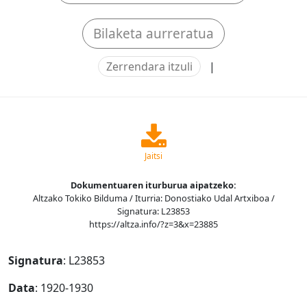
Bilaketa aurreratua
Zerrendara itzuli
|
Jaitsi
Dokumentuaren iturburua aipatzeko:
Altzako Tokiko Bilduma / Iturria: Donostiako Udal Artxiboa /
Signatura: L23853
https://altza.info/?z=3&x=23885
Signatura
: L23853
Data
: 1920-1930