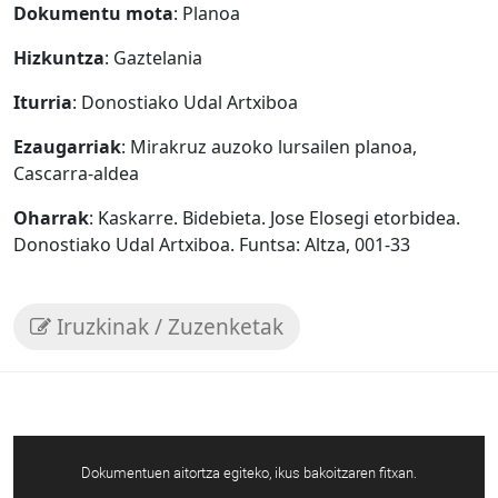
Dokumentu mota
: Planoa
Hizkuntza
: Gaztelania
Iturria
: Donostiako Udal Artxiboa
Ezaugarriak
: Mirakruz auzoko lursailen planoa,
Cascarra-aldea
Oharrak
: Kaskarre. Bidebieta. Jose Elosegi etorbidea.
Donostiako Udal Artxiboa. Funtsa: Altza, 001-33
Iruzkinak / Zuzenketak
Dokumentuen aitortza egiteko, ikus bakoitzaren fitxan.