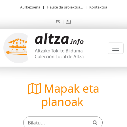
Aurkezpena
|
Hauxe da proiektua...
|
Kontaktua
ES
|
EU
Mapak eta
planoak