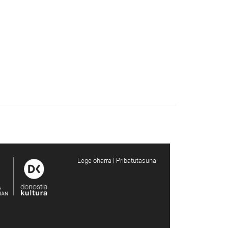
Lege oharra | Pribatutasuna