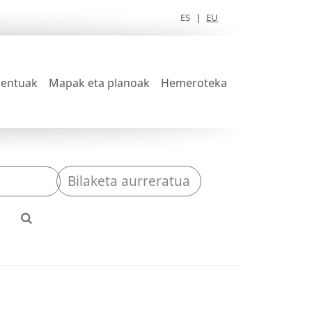
ES
|
EU
entuak
Mapak eta planoak
Hemeroteka
Bilaketa aurreratua