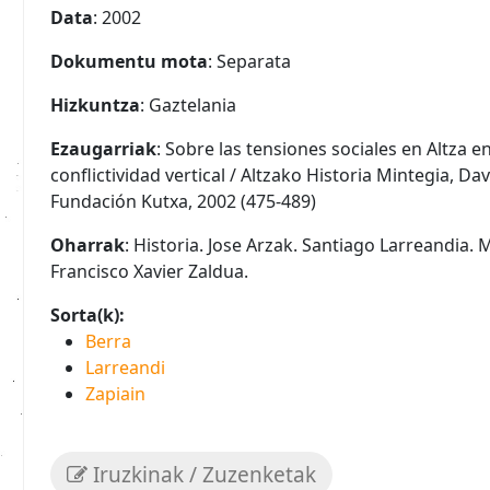
Data
: 2002
Dokumentu mota
: Separata
Hizkuntza
: Gaztelania
Ezaugarriak
: Sobre las tensiones sociales en Altza en 
conflictividad vertical / Altzako Historia Mintegia, Davi
Fundación Kutxa, 2002 (475-489)
Oharrak
: Historia. Jose Arzak. Santiago Larreandia.
Francisco Xavier Zaldua.
Sorta(k):
Berra
Larreandi
Zapiain
Iruzkinak / Zuzenketak