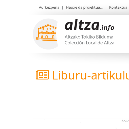
Aurkezpena
|
Hauxe da proiektua...
|
Kontaktua
Liburu-artikul