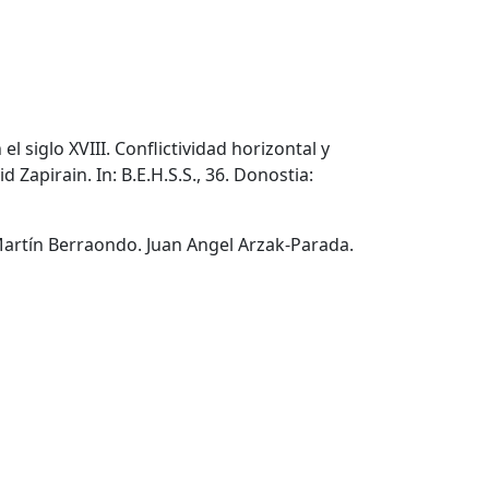
el siglo XVIII. Conflictividad horizontal y
d Zapirain. In: B.E.H.S.S., 36. Donostia:
 Martín Berraondo. Juan Angel Arzak-Parada.