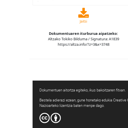
Jaitsi
Dokumentuaren iturburua aipatzeko:
Altzako Tokiko Bilduma / Signatura: A1839
https://altza.info/?z=3&x=3748
Dokumentuen aitortza egiteko, ikus bakoitzaren fitxan.
Bestela adierazi ezean, gune honetako edukia Creativ
Nazioarteko lizentzia baten menpe dago.