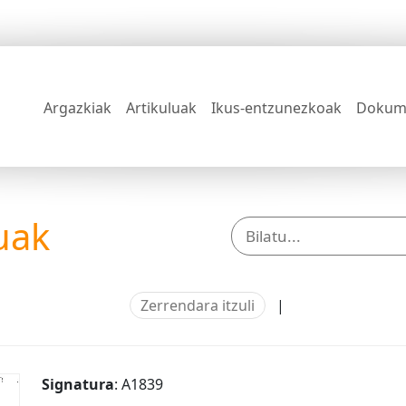
Argazkiak
Artikuluak
Ikus-entzunezkoak
Dokum
uak
Zerrendara itzuli
|
Signatura
: A1839