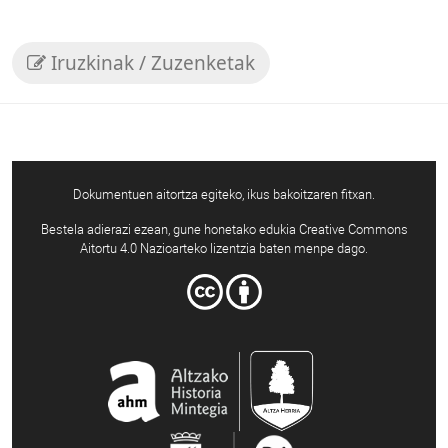
Iruzkinak / Zuzenketak
Dokumentuen aitortza egiteko, ikus bakoitzaren fitxan.
Bestela adierazi ezean, gune honetako edukia Creative Commons
Aitortu 4.0 Nazioarteko lizentzia baten menpe dago.