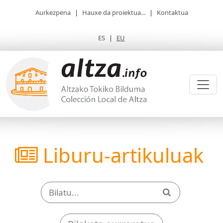
Aurkezpena
|
Hauxe da proiektua...
|
Kontaktua
ES
|
EU
Liburu-artikuluak