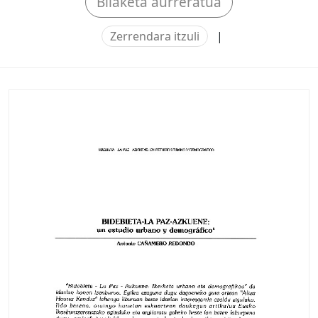
Bilaketa aurreratua
Zerrendara itzuli
|