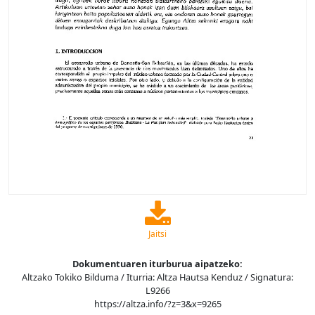
Jaitsi
Dokumentuaren iturburua aipatzeko:
Altzako Tokiko Bilduma / Iturria: Altza Hautsa Kenduz / Signatura:
L9266
https://altza.info/?z=3&x=9265