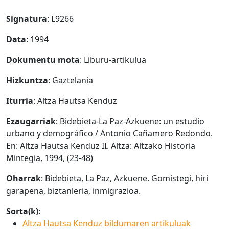
Signatura
: L9266
Data
: 1994
Dokumentu mota
: Liburu-artikulua
Hizkuntza
: Gaztelania
Iturria
: Altza Hautsa Kenduz
Ezaugarriak
: Bidebieta-La Paz-Azkuene: un estudio
urbano y demográfico / Antonio Cañamero Redondo.
En: Altza Hautsa Kenduz II. Altza: Altzako Historia
Mintegia, 1994, (23-48)
Oharrak
: Bidebieta, La Paz, Azkuene. Gomistegi, hiri
garapena, biztanleria, inmigrazioa.
Sorta(k):
Altza Hautsa Kenduz bildumaren artikuluak