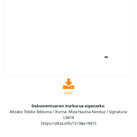
Jaitsi
Dokumentuaren iturburua aipatzeko:
Altzako Tokiko Bilduma / Iturria: Altza Hautsa Kenduz / Signatura:
L9418
https://altza.info/?z=3&x=9415