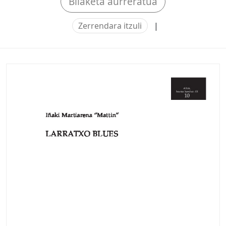
Bilaketa aurreratua
Zerrendara itzuli
|