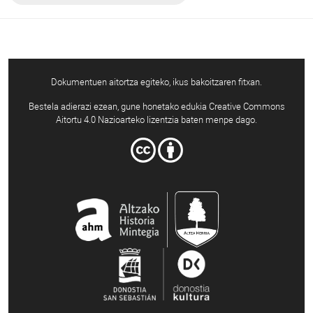
Dokumentuen aitortza egiteko, ikus bakoitzaren fitxan.
Bestela adierazi ezean, gune honetako edukia Creative Commons
Aitortu 4.0 Nazioarteko lizentzia baten menpe dago.