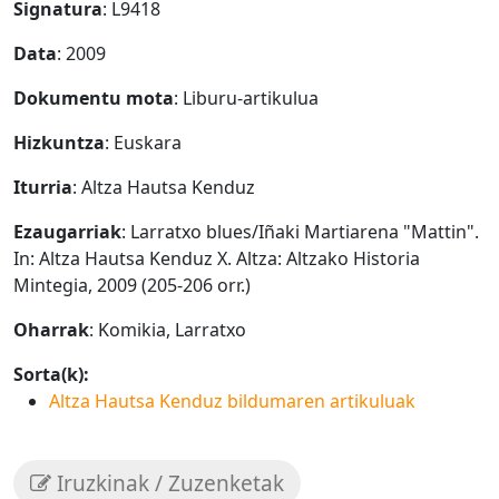
Signatura
: L9418
Data
: 2009
Dokumentu mota
: Liburu-artikulua
Hizkuntza
: Euskara
Iturria
: Altza Hautsa Kenduz
Ezaugarriak
: Larratxo blues/Iñaki Martiarena "Mattin".
In: Altza Hautsa Kenduz X. Altza: Altzako Historia
Mintegia, 2009 (205-206 orr.)
Oharrak
: Komikia, Larratxo
Sorta(k):
Altza Hautsa Kenduz bildumaren artikuluak
Iruzkinak / Zuzenketak