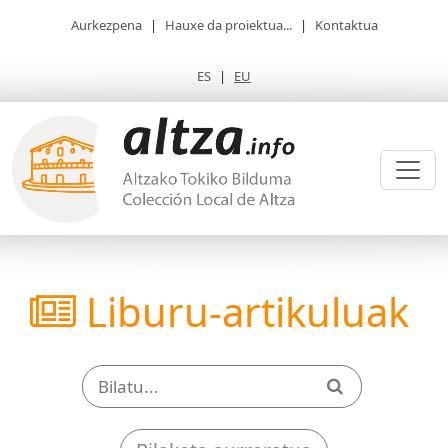
Aurkezpena
|
Hauxe da proiektua...
|
Kontaktua
ES
|
EU
Liburu-artikuluak