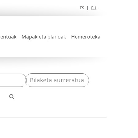
ES
|
EU
entuak
Mapak eta planoak
Hemeroteka
Bilaketa aurreratua