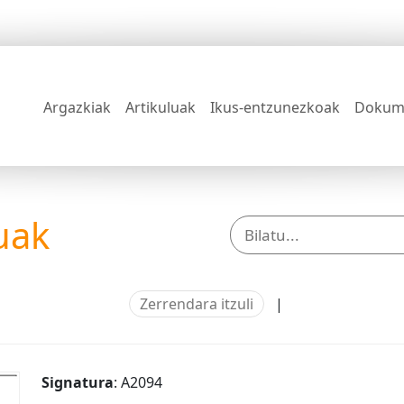
Argazkiak
Artikuluak
Ikus-entzunezkoak
Dokum
uak
Zerrendara itzuli
|
Signatura
: A2094