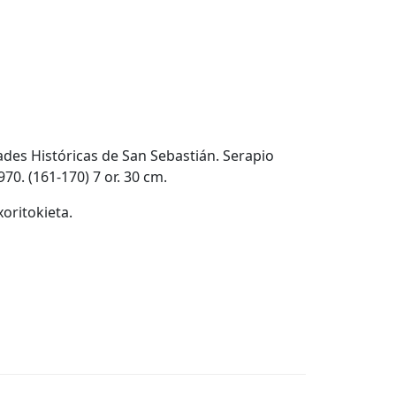
dades Históricas de San Sebastián. Serapio
0. (161-170) 7 or. 30 cm.
xoritokieta.