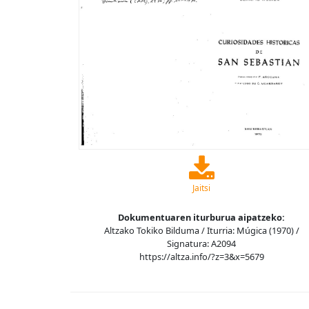
Jaitsi
Dokumentuaren iturburua aipatzeko:
Altzako Tokiko Bilduma / Iturria: Múgica (1970) /
Signatura: A2094
https://altza.info/?z=3&x=5679