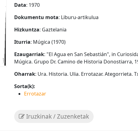
Data
: 1970
Dokumentu mota
: Liburu-artikulua
Hizkuntza
: Gaztelania
Iturria
: Múgica (1970)
Ezaugarriak
: "El Agua en San Sebastián", in Curiosi
Múgica. Grupo Dr. Camino de Historia Donostiarra, 197
Oharrak
: Ura. Historia. Ulia. Errotazar. Ategorrieta. T
Sorta(k):
Errotazar
Iruzkinak / Zuzenketak