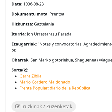
Data
: 1936-08-23
Dokumentu mota
: Prentsa
Hizkuntza
: Gaztelania
Iturria
: Ion Urrestarazu Parada
Ezaugarriak
: "Notas y convocatorias. Agradecimiento"
or.
Oharrak
: San Marko gotorlekua, Shaguenea (=Xague
Sorta(k):
Gerra Zibila
Mario Cordero Maldonado
Frente Popular: diario de la República
Iruzkinak / Zuzenketak