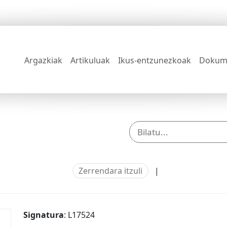
Argazkiak
Artikuluak
Ikus-entzunezkoak
Dokum
Zerrendara itzuli
|
Signatura
: L17524