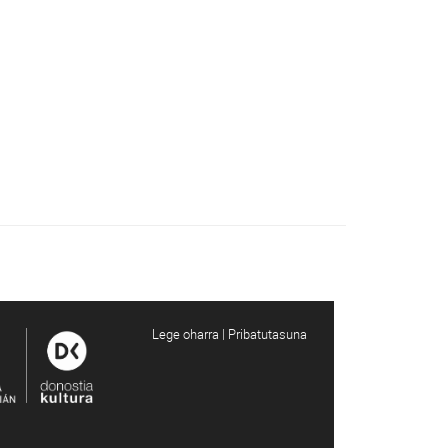
Lege oharra | Pribatutasuna