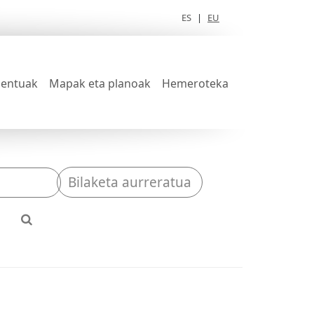
ES
|
EU
entuak
Mapak eta planoak
Hemeroteka
Bilaketa aurreratua