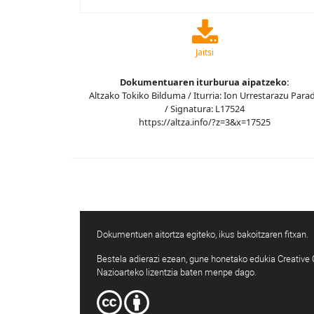
Jaitsi
Dokumentuaren iturburua aipatzeko:
Altzako Tokiko Bilduma / Iturria: Ion Urrestarazu Para
/ Signatura: L17524
https://altza.info/?z=3&x=17525
Dokumentuen aitortza egiteko, ikus bakoitzaren fitxan.
Bestela adierazi ezean, gune honetako edukia Creativ
Nazioarteko lizentzia baten menpe dago.