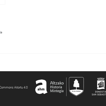
da
e Commons Aitortu 4.0