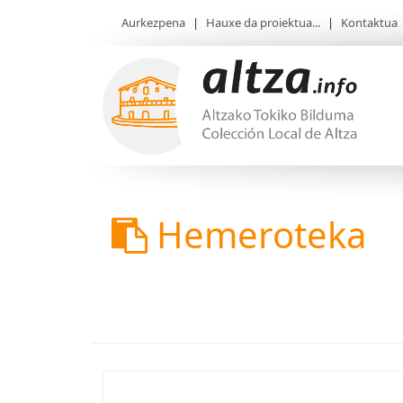
Aurkezpena
|
Hauxe da proiektua...
|
Kontaktua
Hemeroteka