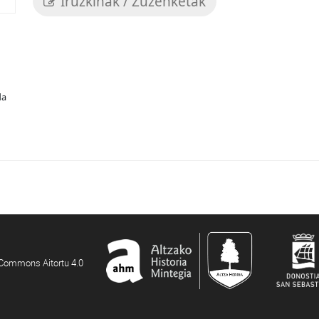
Iruzkinak / Zuzenketak
da
e Commons Aitortu 4.0