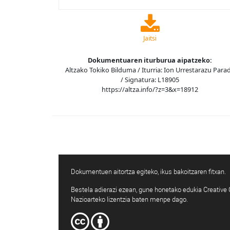
Jaitsi
Dokumentuaren iturburua aipatzeko:
Altzako Tokiko Bilduma / Iturria: Ion Urrestarazu Para
/ Signatura: L18905
https://altza.info/?z=3&x=18912
Dokumentuen aitortza egiteko, ikus bakoitzaren fitxan.
Bestela adierazi ezean, gune honetako edukia Creativ
Nazioarteko lizentzia baten menpe dago.