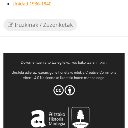
Unidad 1936-1940
Iruzkinak / Zuzenketak
Dokumentuen aitortza egiteko, ikus bakoitzaren fitxan.
Bestela adierazi ezean, gune honetako edukia Creative Commons
Aitortu 4.0 Nazioarteko lizentzia baten menpe dago.