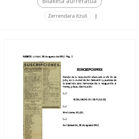
Bilaketa aurreratua
Zerrendara itzuli
|