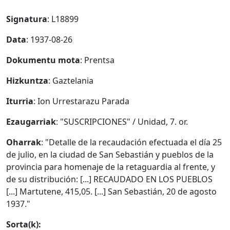
Signatura
: L18899
Data
: 1937-08-26
Dokumentu mota
: Prentsa
Hizkuntza
: Gaztelania
Iturria
: Ion Urrestarazu Parada
Ezaugarriak
: "SUSCRIPCIONES" / Unidad, 7. or.
Oharrak
: "Detalle de la recaudación efectuada el día 25
de julio, en la ciudad de San Sebastián y pueblos de la
provincia para homenaje de la retaguardia al frente, y
de su distribución: [...] RECAUDADO EN LOS PUEBLOS
[...] Martutene, 415,05. [...] San Sebastián, 20 de agosto
1937."
Sorta(k):