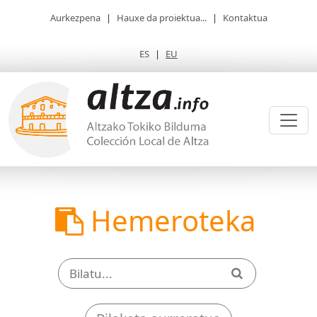
Aurkezpena
|
Hauxe da proiektua...
|
Kontaktua
ES
|
EU
Hemeroteka