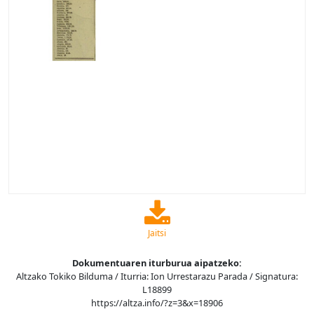
Jaitsi
Dokumentuaren iturburua aipatzeko:
Altzako Tokiko Bilduma / Iturria: Ion Urrestarazu Parada / Signatura:
L18899
https://altza.info/?z=3&x=18906