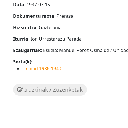
Data
: 1937-07-15
Dokumentu mota
: Prentsa
Hizkuntza
: Gaztelania
Iturria
: Ion Urrestarazu Parada
Ezaugarriak
: Eskela: Manuel Pérez Osinalde / Unidad,
Sorta(k):
Unidad 1936-1940
Iruzkinak / Zuzenketak