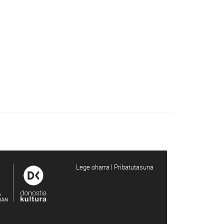
Lege oharra | Pribatutasuna