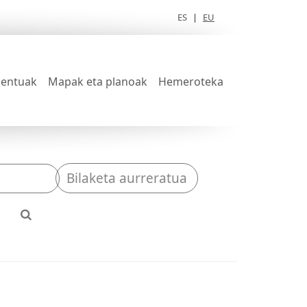
ES
|
EU
entuak
Mapak eta planoak
Hemeroteka
Bilaketa aurreratua