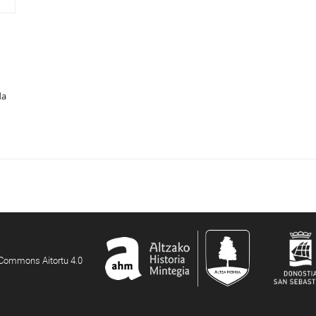
da
e Commons Aitortu 4.0