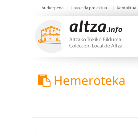
Aurkezpena
|
Hauxe da proiektua...
|
Kontaktua
Hemeroteka