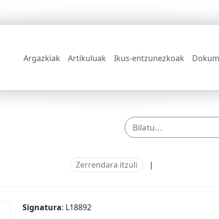
Argazkiak
Artikuluak
Ikus-entzunezkoak
Dokum
Zerrendara itzuli
|
Signatura
: L18892