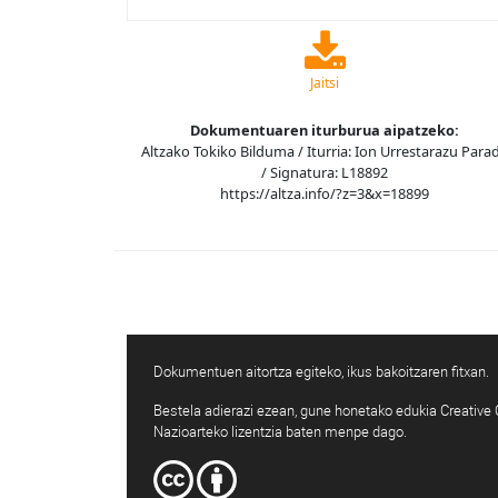
Jaitsi
Dokumentuaren iturburua aipatzeko:
Altzako Tokiko Bilduma / Iturria: Ion Urrestarazu Para
/ Signatura: L18892
https://altza.info/?z=3&x=18899
Dokumentuen aitortza egiteko, ikus bakoitzaren fitxan.
Bestela adierazi ezean, gune honetako edukia Creativ
Nazioarteko lizentzia baten menpe dago.