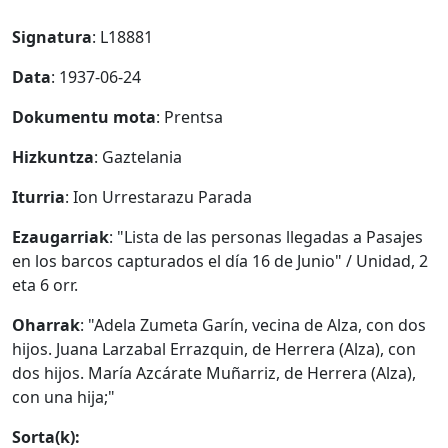
Signatura
: L18881
Data
: 1937-06-24
Dokumentu mota
: Prentsa
Hizkuntza
: Gaztelania
Iturria
: Ion Urrestarazu Parada
Ezaugarriak
: "Lista de las personas llegadas a Pasajes
en los barcos capturados el día 16 de Junio" / Unidad, 2
eta 6 orr.
Oharrak
: "Adela Zumeta Garín, vecina de Alza, con dos
hijos. Juana Larzabal Errazquin, de Herrera (Alza), con
dos hijos. María Azcárate Muñarriz, de Herrera (Alza),
con una hija;"
Sorta(k):