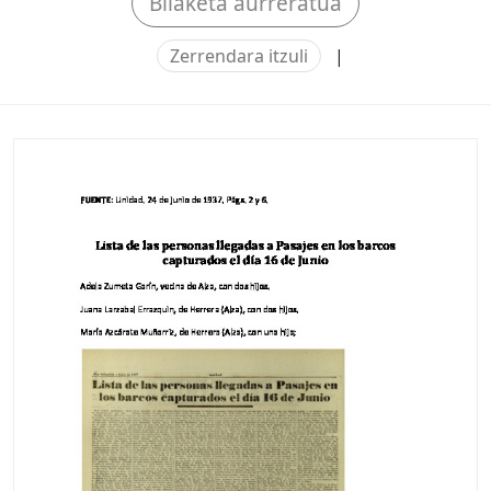
Bilaketa aurreratua
Zerrendara itzuli
|