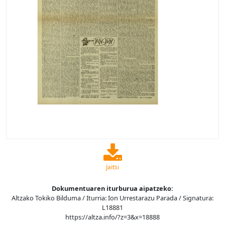
Jaitsi
Dokumentuaren iturburua aipatzeko:
Altzako Tokiko Bilduma / Iturria: Ion Urrestarazu Parada / Signatura:
L18881
https://altza.info/?z=3&x=18888