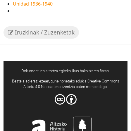
Unidad 1936-1940
Iruzkinak / Zuzenketak
Dokumentuen aitortza egiteko, ikus bakoitzaren fitxan.
Bestela adierazi ezean, gune honetako edukia Creative Commons
Aitortu 4.0 Nazioarteko lizentzia baten menpe dago.