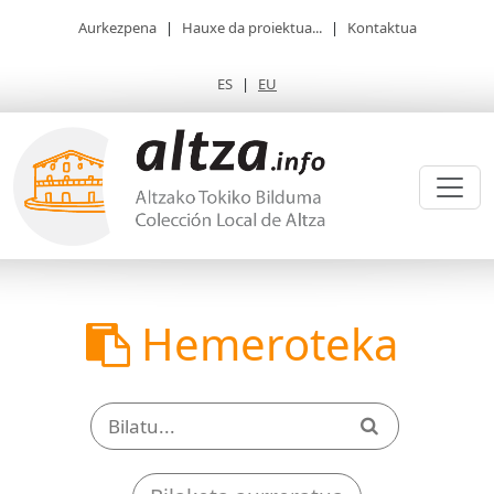
Aurkezpena
|
Hauxe da proiektua...
|
Kontaktua
ES
|
EU
Hemeroteka