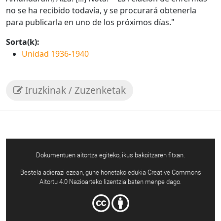
no se ha recibido todavía, y se procurará obtenerla
para publicarla en uno de los próximos días."
Sorta(k):
Unidad 1936-1940
Iruzkinak / Zuzenketak
Dokumentuen aitortza egiteko, ikus bakoitzaren fitxan.
Bestela adierazi ezean, gune honetako edukia Creative Commons
Aitortu 4.0 Nazioarteko lizentzia baten menpe dago.