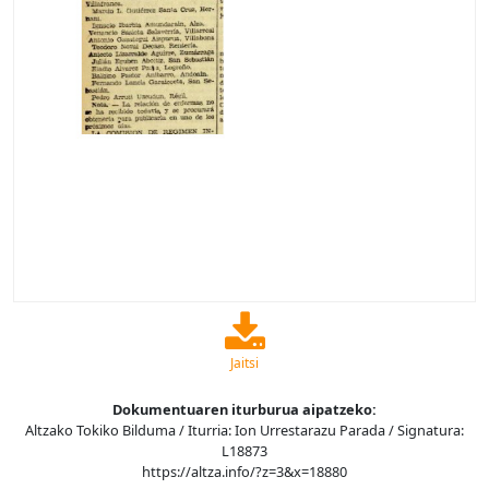
Jaitsi
Dokumentuaren iturburua aipatzeko:
Altzako Tokiko Bilduma / Iturria: Ion Urrestarazu Parada / Signatura:
L18873
https://altza.info/?z=3&x=18880