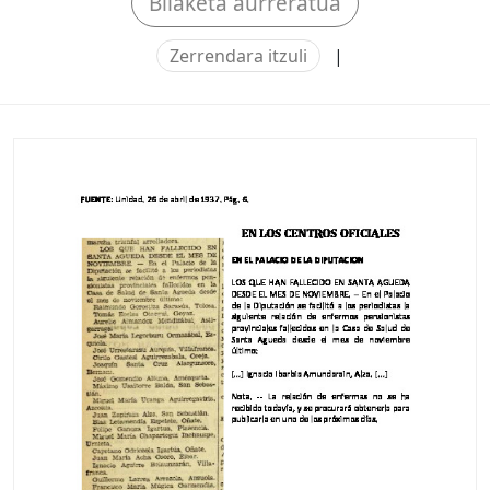
Bilaketa aurreratua
Zerrendara itzuli
|