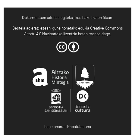
Dokumentuen aitortza egiteko, ikus bakoitzaren fitxan.
Bestela adierazi ezean, gune honetako edukia Creative Commons
Aitortu 4.0 Nazioarteko lizentzia baten menpe dago.
Lege oharra | Pribatutasuna