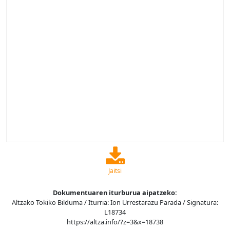
Jaitsi
Dokumentuaren iturburua aipatzeko:
Altzako Tokiko Bilduma / Iturria: Ion Urrestarazu Parada / Signatura:
L18734
https://altza.info/?z=3&x=18738