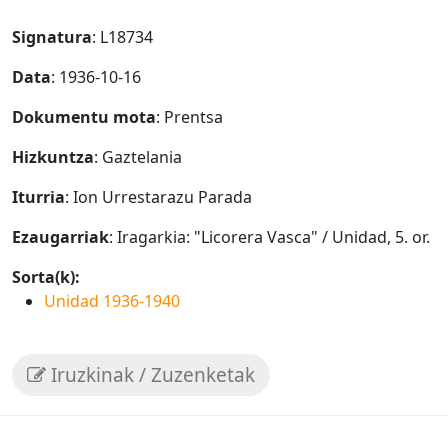
Signatura
: L18734
Data
: 1936-10-16
Dokumentu mota
: Prentsa
Hizkuntza
: Gaztelania
Iturria
: Ion Urrestarazu Parada
Ezaugarriak
: Iragarkia: "Licorera Vasca" / Unidad, 5. or.
Sorta(k):
Unidad 1936-1940
Iruzkinak / Zuzenketak