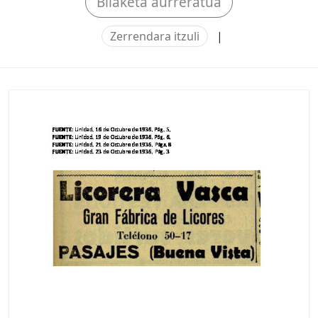
Bilaketa aurreratua
Zerrendara itzuli
|