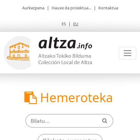
Aurkezpena
|
Hauxe da proiektua...
|
Kontaktua
ES
|
EU
Hemeroteka