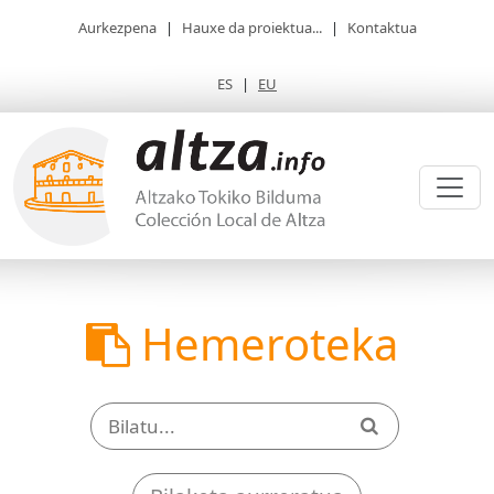
Aurkezpena
|
Hauxe da proiektua...
|
Kontaktua
ES
|
EU
Hemeroteka