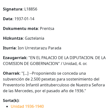
Signatura
: L18856
Data
: 1937-01-14
Dokumentu mota
: Prentsa
Hizkuntza
: Gaztelania
Iturria
: Ion Urrestarazu Parada
Ezaugarriak
: "EN EL PALACIO DE LA DIPUTACION. DE LA
COMISION DE GOBERNACION" / Unidad, 4. or.
Oharrak
: "[...] --Proponiendo se conceda una
subvención de 2.500 pesetas para sostenimiento del
Preventorio Infantil antituberculoso de Nuestra Señora
de las Mercedes, por el pasado año de 1936."
Sorta(k):
Unidad 1936-1940