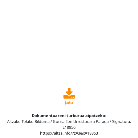
Jaitsi
Dokumentuaren iturburua aipatzeko:
Altzako Tokiko Bilduma / Iturria: Ion Urrestarazu Parada / Signatura:
L18856
https://altza.info/?z=3&x=18863