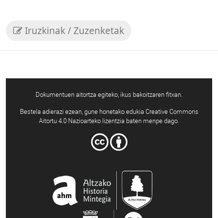
Iruzkinak / Zuzenketak
Dokumentuen aitortza egiteko, ikus bakoitzaren fitxan.
Bestela adierazi ezean, gune honetako edukia Creative Commons
Aitortu 4.0 Nazioarteko lizentzia baten menpe dago.