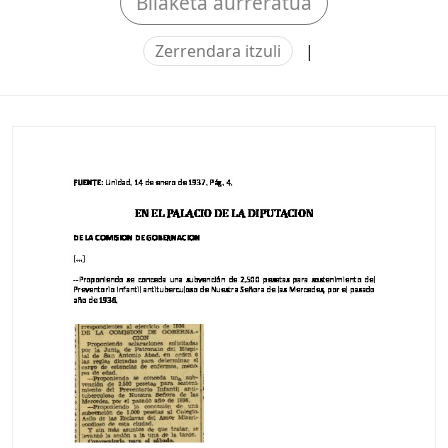
Bilaketa aurreratua
Zerrendara itzuli
|