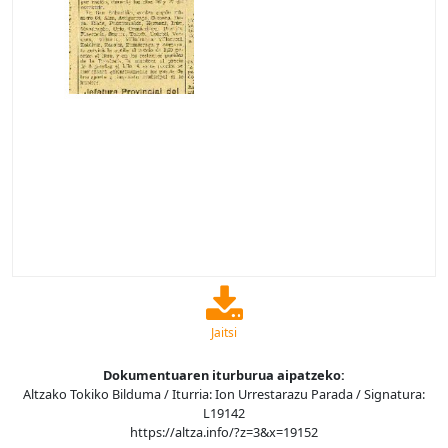
Jaitsi
Dokumentuaren iturburua aipatzeko:
Altzako Tokiko Bilduma / Iturria: Ion Urrestarazu Parada / Signatura:
L19142
https://altza.info/?z=3&x=19152