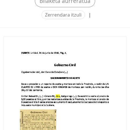
Bilaketa aurreratua
Zerrendara itzuli
|