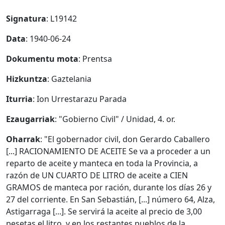
Signatura
: L19142
Data
: 1940-06-24
Dokumentu mota
: Prentsa
Hizkuntza
: Gaztelania
Iturria
: Ion Urrestarazu Parada
Ezaugarriak
: "Gobierno Civil" / Unidad, 4. or.
Oharrak
: "El gobernador civil, don Gerardo Caballero
[...] RACIONAMIENTO DE ACEITE Se va a proceder a un
reparto de aceite y manteca en toda la Provincia, a
razón de UN CUARTO DE LITRO de aceite a CIEN
GRAMOS de manteca por ración, durante los días 26 y
27 del corriente. En San Sebastián, [...] número 64, Alza,
Astigarraga [...]. Se servirá la aceite al precio de 3,00
pesetas el litro, y en los restantes pueblos de la