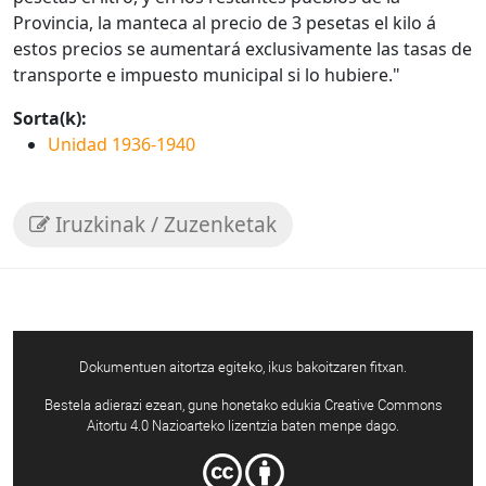
Provincia, la manteca al precio de 3 pesetas el kilo á
estos precios se aumentará exclusivamente las tasas de
transporte e impuesto municipal si lo hubiere."
Sorta(k):
Unidad 1936-1940
Iruzkinak / Zuzenketak
Dokumentuen aitortza egiteko, ikus bakoitzaren fitxan.
Bestela adierazi ezean, gune honetako edukia Creative Commons
Aitortu 4.0 Nazioarteko lizentzia baten menpe dago.