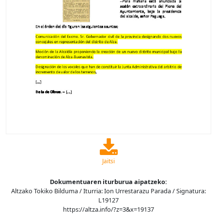
Jaitsi
Dokumentuaren iturburua aipatzeko:
Altzako Tokiko Bilduma / Iturria: Ion Urrestarazu Parada / Signatura:
L19127
https://altza.info/?z=3&x=19137