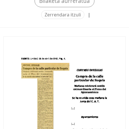
Bilaketa aurreratua
Zerrendara itzuli
|