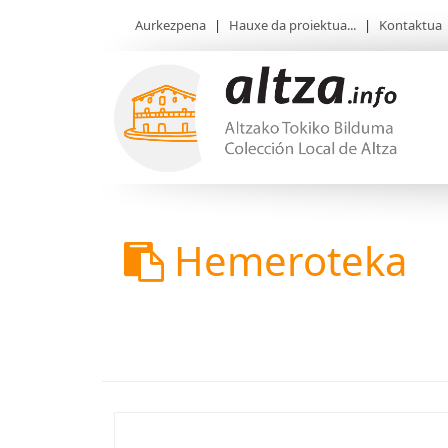
Aurkezpena
|
Hauxe da proiektua...
|
Kontaktua
Hemeroteka