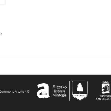
da
e Commons Aitortu 4.0