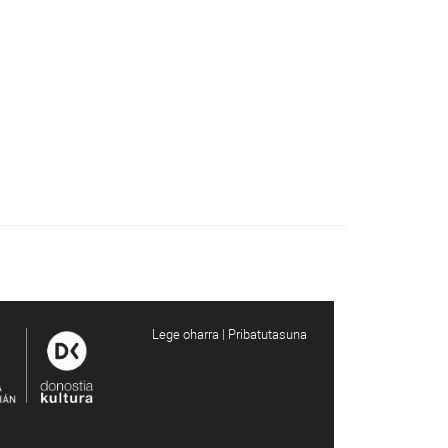
Lege oharra | Pribatutasuna