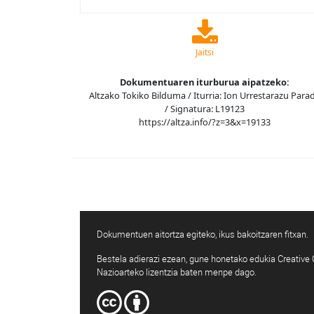
Jaitsi
Dokumentuaren iturburua aipatzeko:
Altzako Tokiko Bilduma / Iturria: Ion Urrestarazu Para
/ Signatura: L19123
https://altza.info/?z=3&x=19133
Dokumentuen aitortza egiteko, ikus bakoitzaren fitxan.
Bestela adierazi ezean, gune honetako edukia Creativ
Nazioarteko lizentzia baten menpe dago.