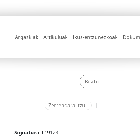
Argazkiak
Artikuluak
Ikus-entzunezkoak
Dokum
Zerrendara itzuli
|
Signatura
: L19123