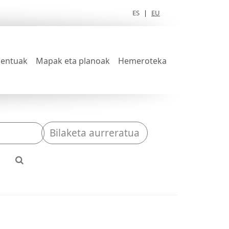
ES
|
EU
entuak
Mapak eta planoak
Hemeroteka
Bilaketa aurreratua