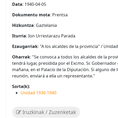
Data
: 1940-04-05
Dokumentu mota
: Prentsa
Hizkuntza
: Gaztelania
Iturria
: Ion Urrestarazu Parada
Ezaugarriak
: "A los alcaldes de la provincia" / Unidad,
Oharrak
: "Se convoca a todos los alcaldes de la pr
tendrá lugar, presidida por el Excmo. Sr. Gobernador 
mañana, en el Palacio de la Diputación. Si alguno de l
reunión, enviará a ella un representante."
Sorta(k):
Unidad 1936-1940
Iruzkinak / Zuzenketak