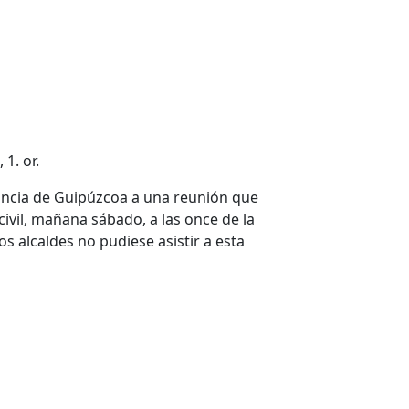
 1. or.
ovincia de Guipúzcoa a una reunión que
civil, mañana sábado, a las once de la
os alcaldes no pudiese asistir a esta