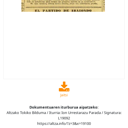
Jaitsi
Dokumentuaren iturburua aipatzeko:
Altzako Tokiko Bilduma / Iturria: Ion Urrestarazu Parada / Signatura:
L19092
https://altza.info/?z=3&x=19100