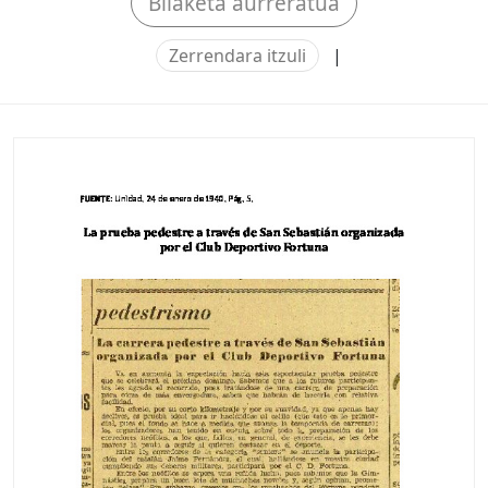
Bilaketa aurreratua
Zerrendara itzuli
|