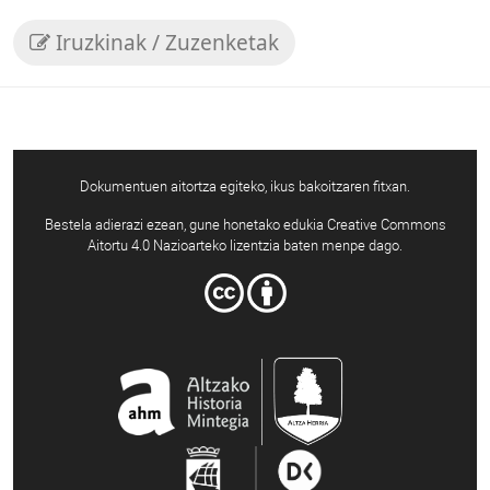
Iruzkinak / Zuzenketak
Dokumentuen aitortza egiteko, ikus bakoitzaren fitxan.
Bestela adierazi ezean, gune honetako edukia Creative Commons
Aitortu 4.0 Nazioarteko lizentzia baten menpe dago.