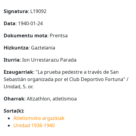
Signatura
: L19092
Data
: 1940-01-24
Dokumentu mota
: Prentsa
Hizkuntza
: Gaztelania
Iturria
: Ion Urrestarazu Parada
Ezaugarriak
: "La prueba pedestre a través de San
Sebastián organizada por el Club Deportivo Fortuna" /
Unidad, 5. or.
Oharrak
: Altzathlon, atletismoa
Sorta(k):
Atletismoko argazkiak
Unidad 1936-1940