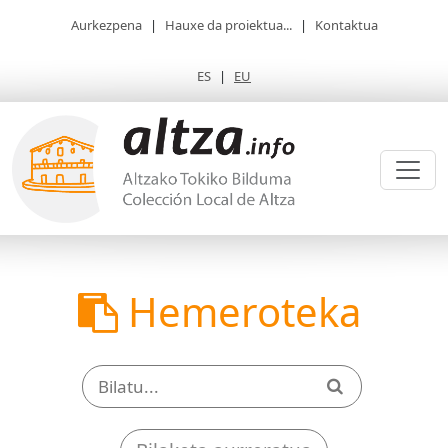
Aurkezpena
|
Hauxe da proiektua...
|
Kontaktua
ES
|
EU
Hemeroteka