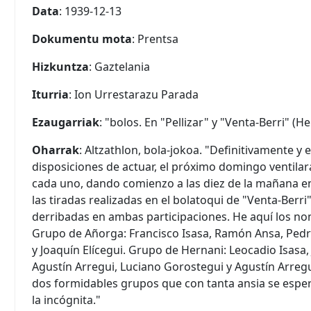
Data
: 1939-12-13
Dokumentu mota
: Prentsa
Hizkuntza
: Gaztelania
Iturria
: Ion Urrestarazu Parada
Ezaugarriak
: "bolos. En "Pellizar" y "Venta-Berri" (He
Oharrak
: Altzathlon, bola-jokoa. "Definitivamente 
disposiciones de actuar, el próximo domingo ventilar
cada uno, dando comienzo a las diez de la mañana en 
las tiradas realizadas en el bolatoqui de "Venta-Berri
derribadas en ambas participaciones. He aquí los n
Grupo de Añorga: Francisco Isasa, Ramón Ansa, Pedro
y Joaquín Elícegui. Grupo de Hernani: Leocadio Isasa
Agustín Arregui, Luciano Gorostegui y Agustín Arreg
dos formidables grupos que con tanta ansia se esper
la incógnita."