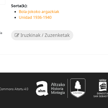
Sorta(k):
Bola-jokoko argazkiak
Unidad 1936-1940
da
Iruzkinak / Zuzenketak
e Commons Aitortu 4.0