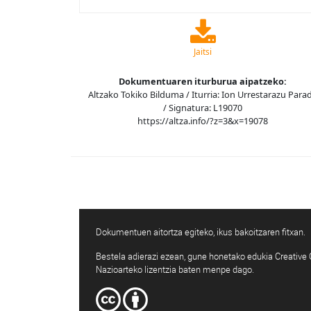
Jaitsi
Dokumentuaren iturburua aipatzeko:
Altzako Tokiko Bilduma / Iturria: Ion Urrestarazu Para
/ Signatura: L19070
https://altza.info/?z=3&x=19078
Dokumentuen aitortza egiteko, ikus bakoitzaren fitxan.
Bestela adierazi ezean, gune honetako edukia Creativ
Nazioarteko lizentzia baten menpe dago.