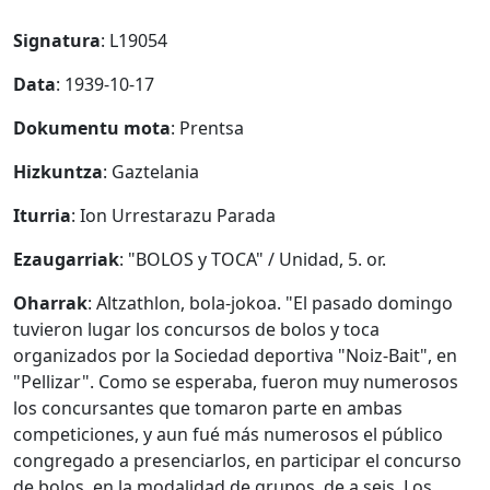
Signatura
: L19054
Data
: 1939-10-17
Dokumentu mota
: Prentsa
Hizkuntza
: Gaztelania
Iturria
: Ion Urrestarazu Parada
Ezaugarriak
: "BOLOS y TOCA" / Unidad, 5. or.
Oharrak
: Altzathlon, bola-jokoa. "El pasado domingo
tuvieron lugar los concursos de bolos y toca
organizados por la Sociedad deportiva "Noiz-Bait", en
"Pellizar". Como se esperaba, fueron muy numerosos
los concursantes que tomaron parte en ambas
competiciones, y aun fué más numerosos el público
congregado a presenciarlos, en participar el concurso
de bolos, en la modalidad de grupos, de a seis. Los