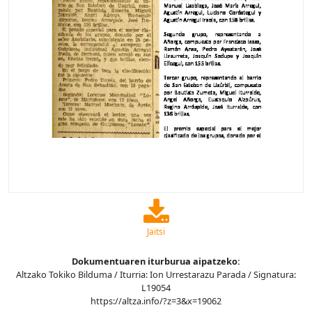
Jaitsi
Dokumentuaren iturburua aipatzeko:
Altzako Tokiko Bilduma / Iturria: Ion Urrestarazu Parada / Signatura:
L19054
https://altza.info/?z=3&x=19062