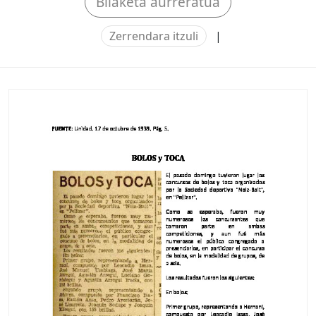
Bilaketa aurreratua
Zerrendara itzuli
|