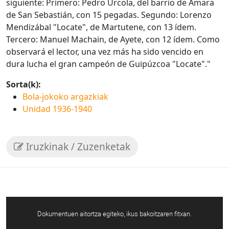
siguiente: Primero: Pedro Urcola, del barrio de Amara
de San Sebastián, con 15 pegadas. Segundo: Lorenzo
Mendizábal "Locate", de Martutene, con 13 ídem.
Tercero: Manuel Machain, de Ayete, con 12 ídem. Como
observará el lector, una vez más ha sido vencido en
dura lucha el gran campeón de Guipúzcoa "Locate"."
Sorta(k):
Bola-jokoko argazkiak
Unidad 1936-1940
Iruzkinak / Zuzenketak
Dokumentuen aitortza egiteko, ikus bakoitzaren fitxan.