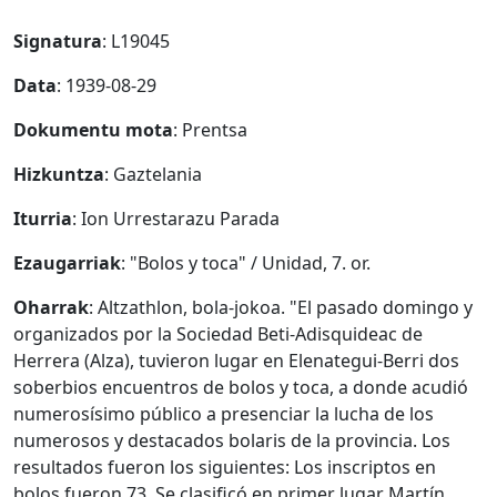
Signatura
: L19045
Data
: 1939-08-29
Dokumentu mota
: Prentsa
Hizkuntza
: Gaztelania
Iturria
: Ion Urrestarazu Parada
Ezaugarriak
: "Bolos y toca" / Unidad, 7. or.
Oharrak
: Altzathlon, bola-jokoa. "El pasado domingo y
organizados por la Sociedad Beti-Adisquideac de
Herrera (Alza), tuvieron lugar en Elenategui-Berri dos
soberbios encuentros de bolos y toca, a donde acudió
numerosísimo público a presenciar la lucha de los
numerosos y destacados bolaris de la provincia. Los
resultados fueron los siguientes: Los inscriptos en
bolos fueron 73. Se clasificó en primer lugar Martín