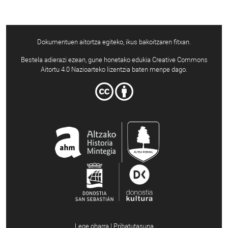
Dokumentuen aitortza egiteko, ikus bakoitzaren fitxan.
Bestela adierazi ezean, gune honetako edukia Creative Commons
Aitortu 4.0 Nazioarteko lizentzia baten menpe dago.
Lege oharra | Pribatutasuna