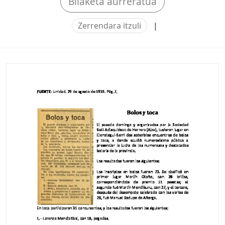
Bilaketa aurreratua
Zerrendara itzuli
|