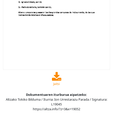
Jaitsi
Dokumentuaren iturburua aipatzeko:
Altzako Tokiko Bilduma / Iturria: Ion Urrestarazu Parada / Signatura:
L19045
https://altza.info/?z=3&x=19052