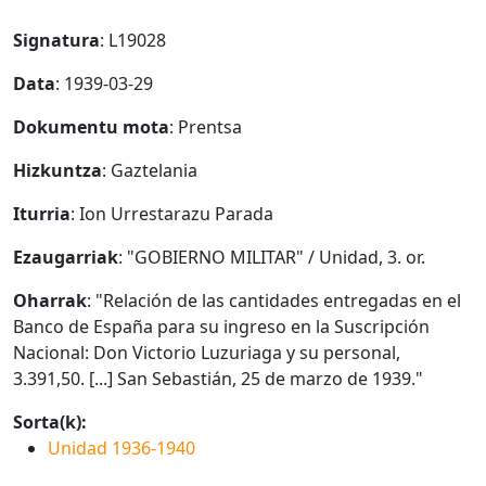
Signatura
: L19028
Data
: 1939-03-29
Dokumentu mota
: Prentsa
Hizkuntza
: Gaztelania
Iturria
: Ion Urrestarazu Parada
Ezaugarriak
: "GOBIERNO MILITAR" / Unidad, 3. or.
Oharrak
: "Relación de las cantidades entregadas en el
Banco de España para su ingreso en la Suscripción
Nacional: Don Victorio Luzuriaga y su personal,
3.391,50. [...] San Sebastián, 25 de marzo de 1939."
Sorta(k):
Unidad 1936-1940