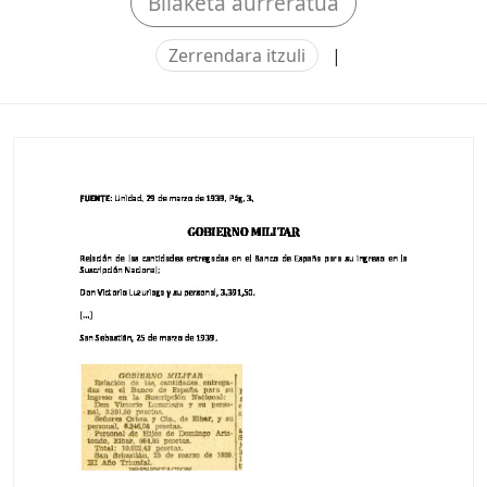
Bilaketa aurreratua
Zerrendara itzuli
|