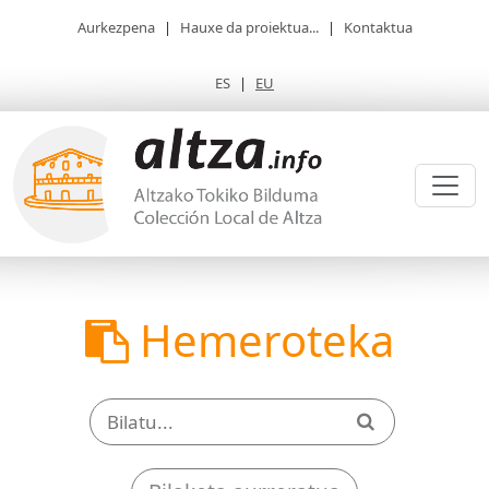
Aurkezpena
|
Hauxe da proiektua...
|
Kontaktua
ES
|
EU
Hemeroteka