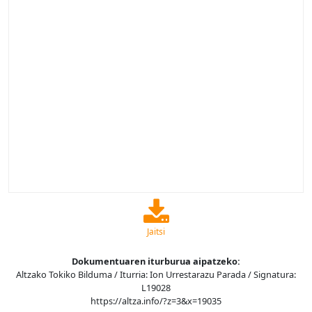
Jaitsi
Dokumentuaren iturburua aipatzeko:
Altzako Tokiko Bilduma / Iturria: Ion Urrestarazu Parada / Signatura:
L19028
https://altza.info/?z=3&x=19035