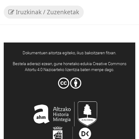
Iruzkinak / Zuzenketak
Dokumentuen aitortza egiteko, ikus bakoitzaren fitxan.
Bestela adierazi ezean, gune honetako edukia Creative Commons
Aitortu 4.0 Nazioarteko lizentzia baten menpe dago.