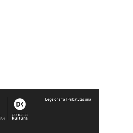
Lege oharra | Pribatutasuna