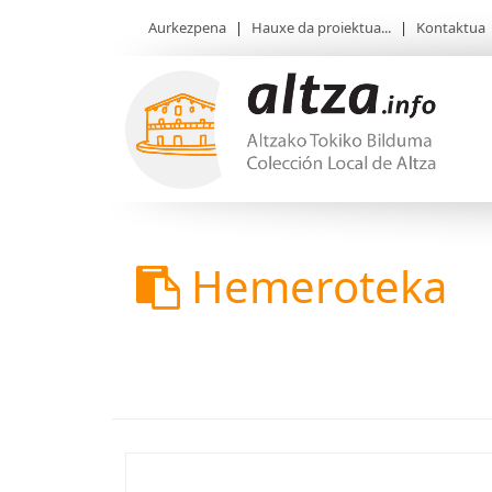
Aurkezpena
|
Hauxe da proiektua...
|
Kontaktua
Hemeroteka