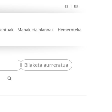
ES
|
EU
entuak
Mapak eta planoak
Hemeroteka
Bilaketa aurreratua