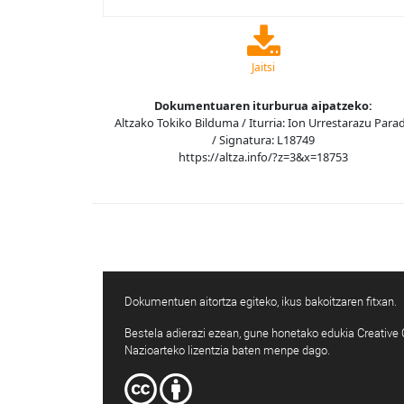
Jaitsi
Dokumentuaren iturburua aipatzeko:
Altzako Tokiko Bilduma / Iturria: Ion Urrestarazu Para
/ Signatura: L18749
https://altza.info/?z=3&x=18753
Dokumentuen aitortza egiteko, ikus bakoitzaren fitxan.
Bestela adierazi ezean, gune honetako edukia Creativ
Nazioarteko lizentzia baten menpe dago.