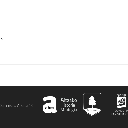
da
e Commons Aitortu 4.0