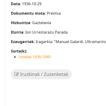
Data
: 1936-10-29
Dokumentu mota
: Prentsa
Hizkuntza
: Gaztelania
Iturria
: Ion Urrestarazu Parada
Ezaugarriak
: Iragarkia: "Manuel Galardi. Ultramarinos
Sorta(k):
Unidad 1936-1940
Iruzkinak / Zuzenketak