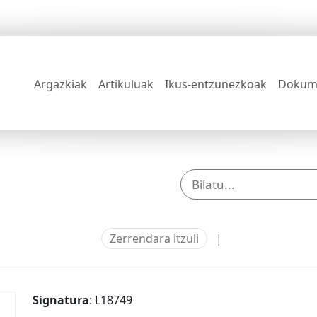
Argazkiak
Artikuluak
Ikus-entzunezkoak
Dokum
Zerrendara itzuli
|
Signatura
: L18749