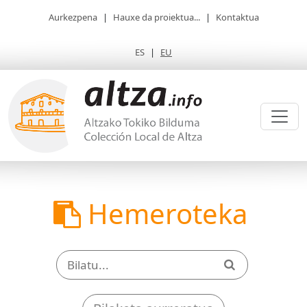
Aurkezpena
|
Hauxe da proiektua...
|
Kontaktua
ES
|
EU
Hemeroteka