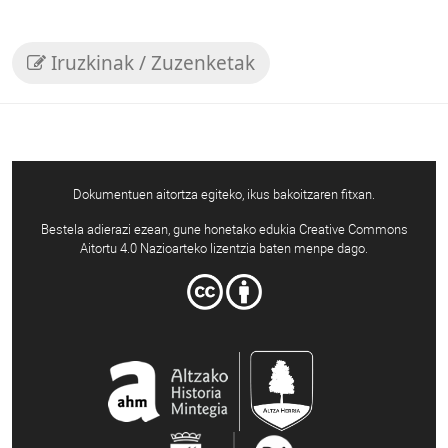
Iruzkinak / Zuzenketak
Dokumentuen aitortza egiteko, ikus bakoitzaren fitxan.
Bestela adierazi ezean, gune honetako edukia Creative Commons
Aitortu 4.0 Nazioarteko lizentzia baten menpe dago.