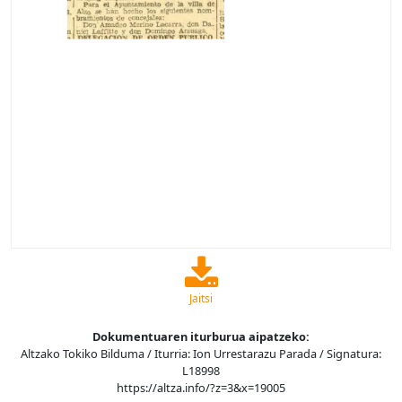
Jaitsi
Dokumentuaren iturburua aipatzeko:
Altzako Tokiko Bilduma / Iturria: Ion Urrestarazu Parada / Signatura:
L18998
https://altza.info/?z=3&x=19005