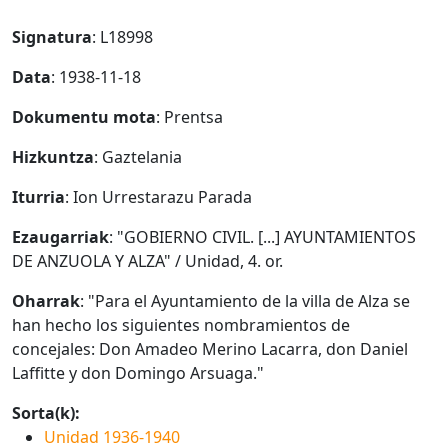
Signatura
: L18998
Data
: 1938-11-18
Dokumentu mota
: Prentsa
Hizkuntza
: Gaztelania
Iturria
: Ion Urrestarazu Parada
Ezaugarriak
: "GOBIERNO CIVIL. [...] AYUNTAMIENTOS
DE ANZUOLA Y ALZA" / Unidad, 4. or.
Oharrak
: "Para el Ayuntamiento de la villa de Alza se
han hecho los siguientes nombramientos de
concejales: Don Amadeo Merino Lacarra, don Daniel
Laffitte y don Domingo Arsuaga."
Sorta(k):
Unidad 1936-1940