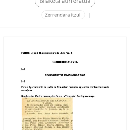
Bilaketa aurreratua
Zerrendara itzuli
|