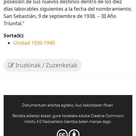
posesión de sus nuevos destinos dentro de los diez
días laborables siguientes a la fecha del nombramiento.
San Sebastián, 9 de septiembre de 1938. -- III Año
Triunfal."
Sorta(k):
Unidad 1936-1940
Iruzkinak / Zuzenketak
Dokumentuen aitortza egiteko, ikus bakoitzaren fitxan.
Bestela adierazi ezean, gune honetako edukia Creative Commons
Aitortu 4.0 Nazioarteko lizentzia baten menpe dago.