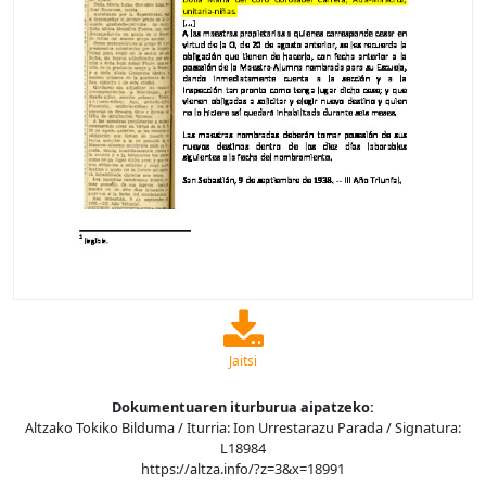
Jaitsi
Dokumentuaren iturburua aipatzeko:
Altzako Tokiko Bilduma / Iturria: Ion Urrestarazu Parada / Signatura:
L18984
https://altza.info/?z=3&x=18991