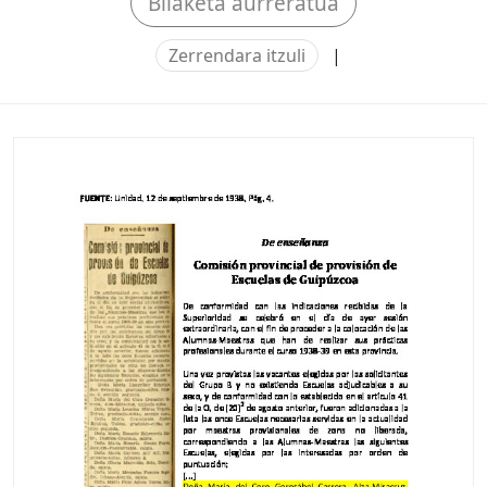
Bilaketa aurreratua
Zerrendara itzuli
|