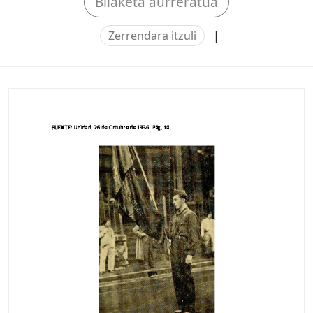
Bilaketa aurreratua
Zerrendara itzuli
|