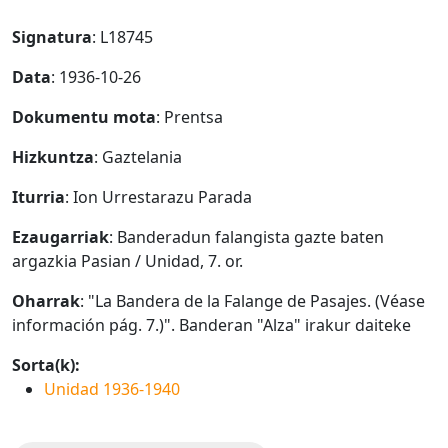
Signatura
: L18745
Data
: 1936-10-26
Dokumentu mota
: Prentsa
Hizkuntza
: Gaztelania
Iturria
: Ion Urrestarazu Parada
Ezaugarriak
: Banderadun falangista gazte baten
argazkia Pasian / Unidad, 7. or.
Oharrak
: "La Bandera de la Falange de Pasajes. (Véase
información pág. 7.)". Banderan "Alza" irakur daiteke
Sorta(k):
Unidad 1936-1940