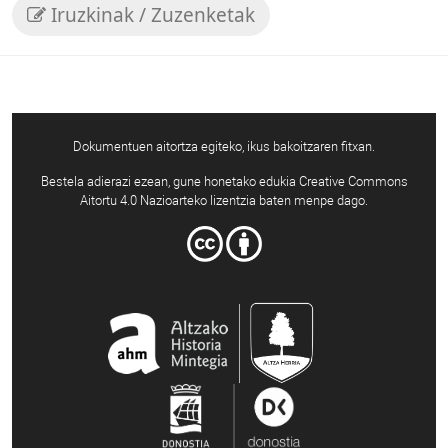
Iruzkinak / Zuzenketak
Dokumentuen aitortza egiteko, ikus bakoitzaren fitxan.
Bestela adierazi ezean, gune honetako edukia Creative Commons
Aitortu 4.0 Nazioarteko lizentzia baten menpe dago.