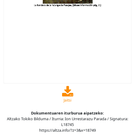
Jaitsi
Dokumentuaren iturburua aipatzeko:
Altzako Tokiko Bilduma / Iturria: Ion Urrestarazu Parada / Signatura:
L18745
https://altza.info/?z=3&x=18749