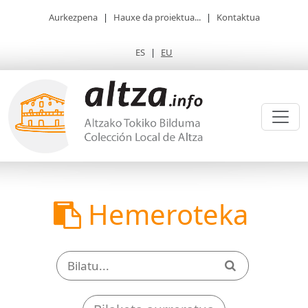
Aurkezpena
|
Hauxe da proiektua...
|
Kontaktua
ES
|
EU
Hemeroteka