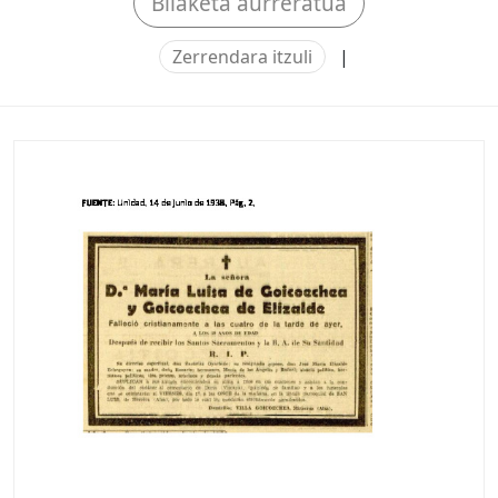
Bilaketa aurreratua
Zerrendara itzuli
|