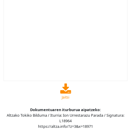
Jaitsi
Dokumentuaren iturburua aipatzeko:
Altzako Tokiko Bilduma / Iturria: Ion Urrestarazu Parada / Signatura:
L18964
https://altza.info/?z=3&x=18971