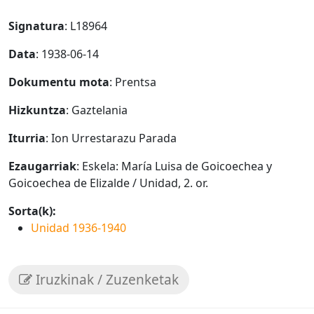
Signatura
: L18964
Data
: 1938-06-14
Dokumentu mota
: Prentsa
Hizkuntza
: Gaztelania
Iturria
: Ion Urrestarazu Parada
Ezaugarriak
: Eskela: María Luisa de Goicoechea y
Goicoechea de Elizalde / Unidad, 2. or.
Sorta(k):
Unidad 1936-1940
Iruzkinak / Zuzenketak