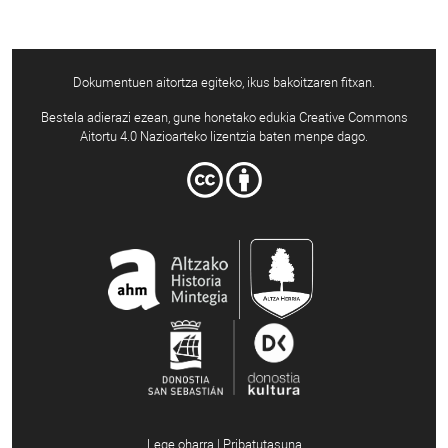
Dokumentuen aitortza egiteko, ikus bakoitzaren fitxan.
Bestela adierazi ezean, gune honetako edukia Creative Commons
Aitortu 4.0 Nazioarteko lizentzia baten menpe dago.
Lege oharra | Pribatutasuna