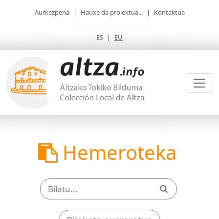
Aurkezpena
|
Hauxe da proiektua...
|
Kontaktua
ES
|
EU
Hemeroteka