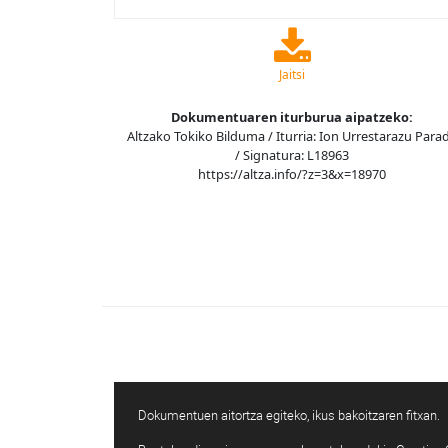
Jaitsi
Dokumentuaren iturburua aipatzeko:
Altzako Tokiko Bilduma / Iturria: Ion Urrestarazu Para
/ Signatura: L18963
https://altza.info/?z=3&x=18970
Dokumentuen aitortza egiteko, ikus bakoitzaren fitxan.