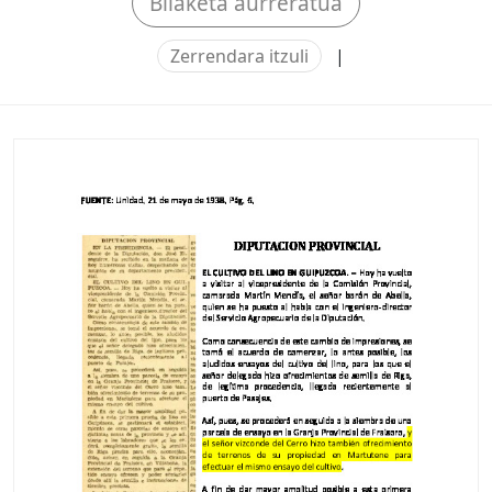
Bilaketa aurreratua
Zerrendara itzuli
|