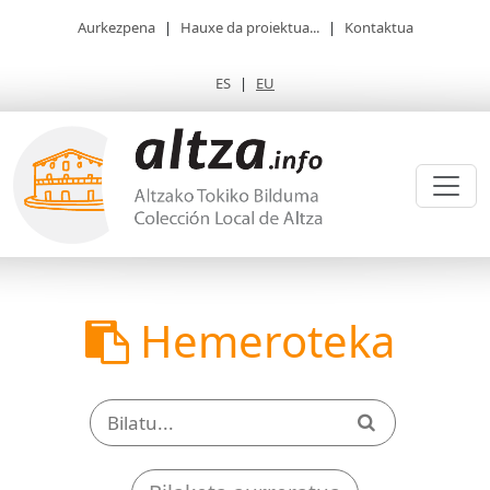
Aurkezpena
|
Hauxe da proiektua...
|
Kontaktua
ES
|
EU
Hemeroteka