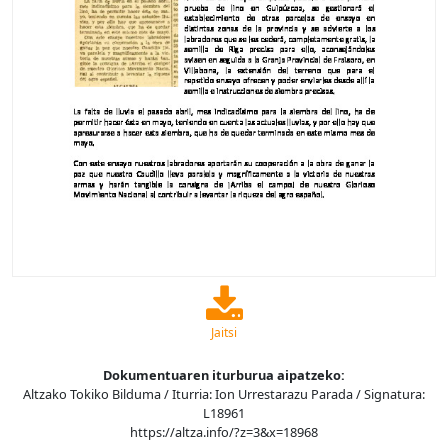
Jaitsi
Dokumentuaren iturburua aipatzeko:
Altzako Tokiko Bilduma / Iturria: Ion Urrestarazu Parada / Signatura:
L18961
https://altza.info/?z=3&x=18968