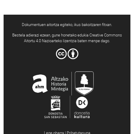
Dokumentuen aitortza egiteko, ikus bakoitzaren fitxan.
Bestela adierazi ezean, gune honetako edukia Creative Commons
Aitortu 4.0 Nazioarteko lizentzia baten menpe dago.
Lege oharra | Pribatutasuna