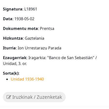
Signatura
: L18961
Data
: 1938-05-02
Dokumentu mota
: Prentsa
Hizkuntza
: Gaztelania
Iturria
: Ion Urrestarazu Parada
Ezaugarriak
: Iragarkia: "Banco de San Sebastián" /
Unidad, 3. or.
Sorta(k):
Unidad 1936-1940
Iruzkinak / Zuzenketak