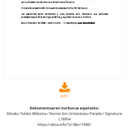
Jaitsi
Dokumentuaren iturburua aipatzeko:
Altzako Tokiko Bilduma / Iturria: Ion Urrestarazu Parada / Signatura:
L18954
https://altza.info/?z=3&x=18961