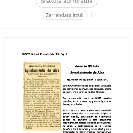
Bilaketa aurreratua
Zerrendara itzuli
|