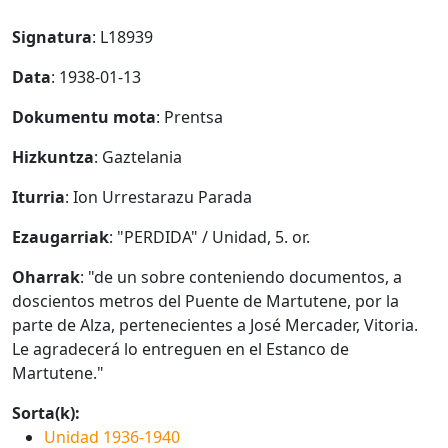
Signatura
: L18939
Data
: 1938-01-13
Dokumentu mota
: Prentsa
Hizkuntza
: Gaztelania
Iturria
: Ion Urrestarazu Parada
Ezaugarriak
: "PERDIDA" / Unidad, 5. or.
Oharrak
: "de un sobre conteniendo documentos, a
doscientos metros del Puente de Martutene, por la
parte de Alza, pertenecientes a José Mercader, Vitoria.
Le agradecerá lo entreguen en el Estanco de
Martutene."
Sorta(k):
Unidad 1936-1940