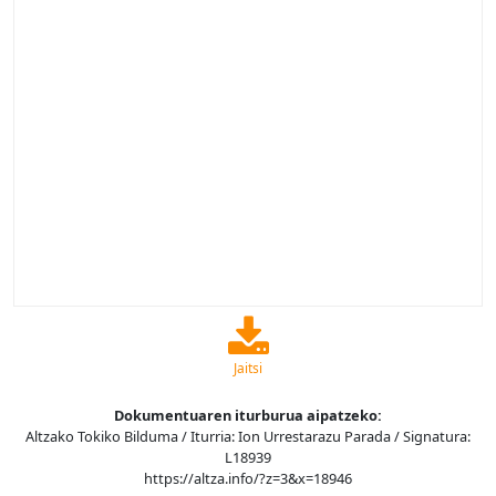
Jaitsi
Dokumentuaren iturburua aipatzeko:
Altzako Tokiko Bilduma / Iturria: Ion Urrestarazu Parada / Signatura:
L18939
https://altza.info/?z=3&x=18946