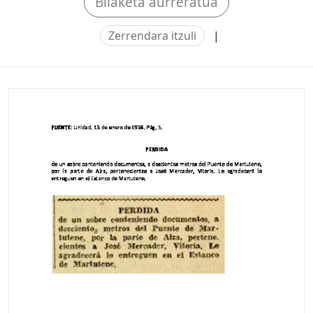
Bilaketa aurreratua
Zerrendara itzuli
|