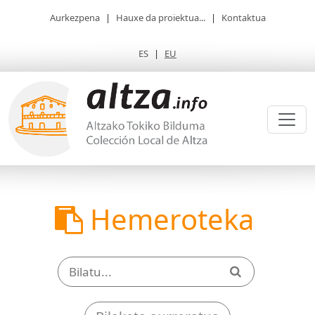
Aurkezpena
|
Hauxe da proiektua...
|
Kontaktua
ES
|
EU
Hemeroteka