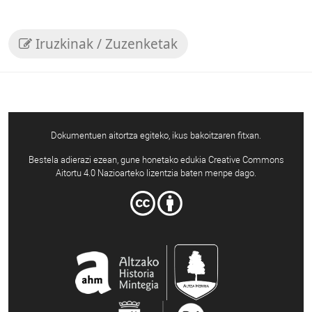
Iruzkinak / Zuzenketak
Dokumentuen aitortza egiteko, ikus bakoitzaren fitxan.
Bestela adierazi ezean, gune honetako edukia Creative Commons
Aitortu 4.0 Nazioarteko lizentzia baten menpe dago.