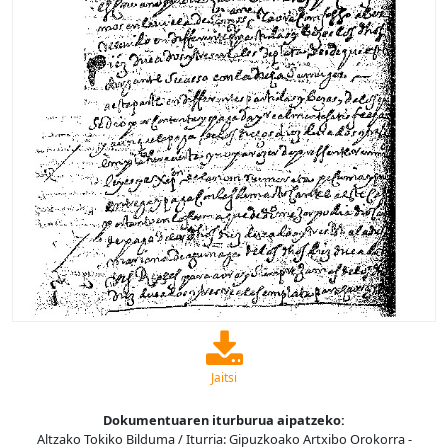
Jaitsi
Dokumentuaren iturburua aipatzeko:
Altzako Tokiko Bilduma / Iturria: Gipuzkoako Artxibo Orokorra -