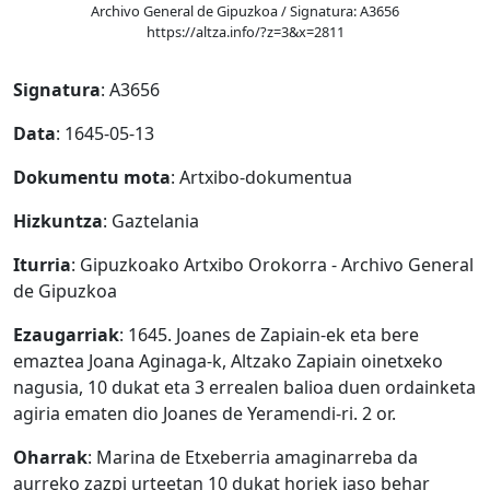
Archivo General de Gipuzkoa / Signatura: A3656
https://altza.info/?z=3&x=2811
Signatura
: A3656
Data
: 1645-05-13
Dokumentu mota
: Artxibo-dokumentua
Hizkuntza
: Gaztelania
Iturria
: Gipuzkoako Artxibo Orokorra - Archivo General
de Gipuzkoa
Ezaugarriak
: 1645. Joanes de Zapiain-ek eta bere
emaztea Joana Aginaga-k, Altzako Zapiain oinetxeko
nagusia, 10 dukat eta 3 errealen balioa duen ordainketa
agiria ematen dio Joanes de Yeramendi-ri. 2 or.
Oharrak
: Marina de Etxeberria amaginarreba da
aurreko zazpi urteetan 10 dukat horiek jaso behar