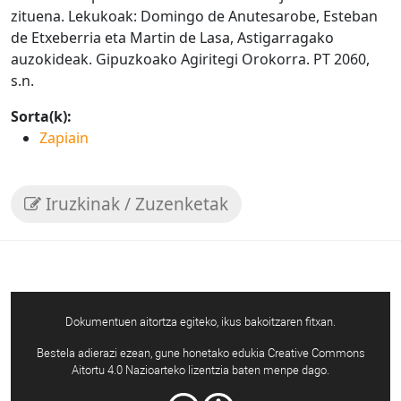
zituena. Lekukoak: Domingo de Anutesarobe, Esteban
de Etxeberria eta Martin de Lasa, Astigarragako
auzokideak. Gipuzkoako Agiritegi Orokorra. PT 2060,
s.n.
Sorta(k):
Zapiain
Iruzkinak / Zuzenketak
Dokumentuen aitortza egiteko, ikus bakoitzaren fitxan.
Bestela adierazi ezean, gune honetako edukia Creative Commons
Aitortu 4.0 Nazioarteko lizentzia baten menpe dago.