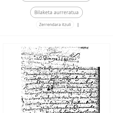
Bilaketa aurreratua
Zerrendara itzuli
|