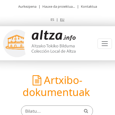
Aurkezpena
|
Hauxe da proiektua...
|
Kontaktua
ES
|
EU
Artxibo-
dokumentuak