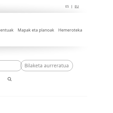
ES
|
EU
entuak
Mapak eta planoak
Hemeroteka
Bilaketa aurreratua