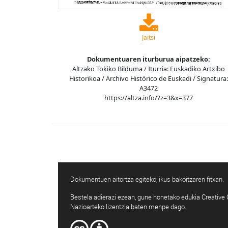
Jaitsi
Dokumentuaren iturburua aipatzeko:
Altzako Tokiko Bilduma / Iturria: Euskadiko Artxibo
Historikoa / Archivo Histórico de Euskadi / Signatura:
A3472
https://altza.info/?z=3&x=377
Dokumentuen aitortza egiteko, ikus bakoitzaren fitxan.
Bestela adierazi ezean, gune honetako edukia Creativ
Nazioarteko lizentzia baten menpe dago.