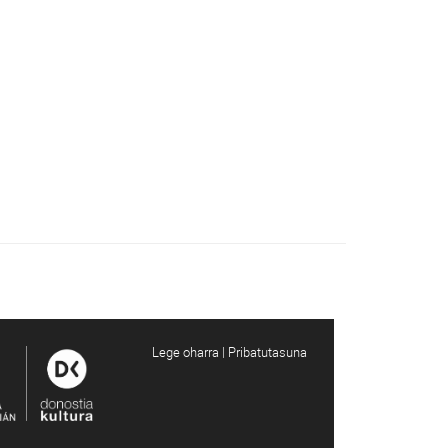
Lege oharra | Pribatutasuna