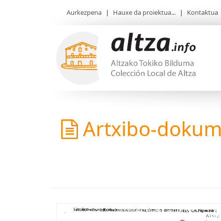
Aurkezpena
|
Hauxe da proiektua...
|
Kontaktua
Artxibo-doku