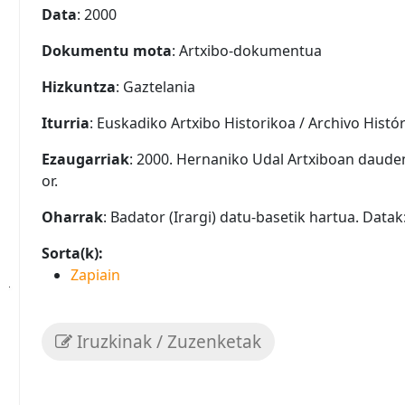
Data
: 2000
Dokumentu mota
: Artxibo-dokumentua
Hizkuntza
: Gaztelania
Iturria
: Euskadiko Artxibo Historikoa / Archivo Histó
Ezaugarriak
: 2000. Hernaniko Udal Artxiboan daude
or.
Oharrak
: Badator (Irargi) datu-basetik hartua. Datak
Sorta(k):
Zapiain
Iruzkinak / Zuzenketak