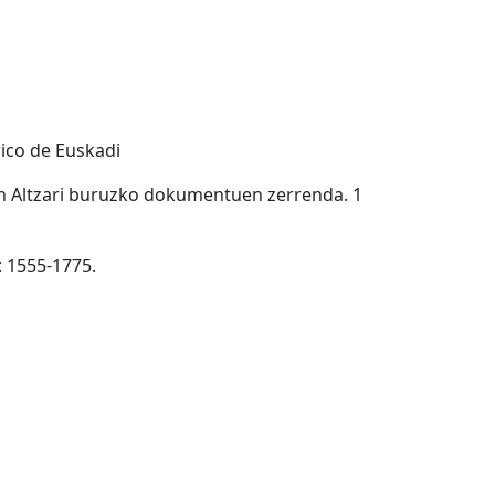
rico de Euskadi
n Altzari buruzko dokumentuen zerrenda. 1
: 1555-1775.