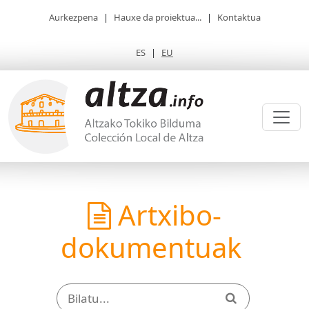
Aurkezpena
|
Hauxe da proiektua...
|
Kontaktua
ES
|
EU
Artxibo-
dokumentuak