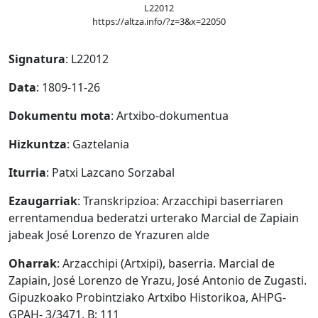
L22012
https://altza.info/?z=3&x=22050
Signatura
: L22012
Data
: 1809-11-26
Dokumentu mota
: Artxibo-dokumentua
Hizkuntza
: Gaztelania
Iturria
: Patxi Lazcano Sorzabal
Ezaugarriak
: Transkripzioa: Arzacchipi baserriaren
errentamendua bederatzi urterako Marcial de Zapiain
jabeak José Lorenzo de Yrazuren alde
Oharrak
: Arzacchipi (Artxipi), baserria. Marcial de
Zapiain, José Lorenzo de Yrazu, José Antonio de Zugasti.
Gipuzkoako Probintziako Artxibo Historikoa, AHPG-
GPAH- 3/3471, B: 111