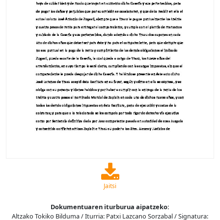
Jaitsi
Dokumentuaren iturburua aipatzeko:
Altzako Tokiko Bilduma / Iturria: Patxi Lazcano Sorzabal / Signatura: