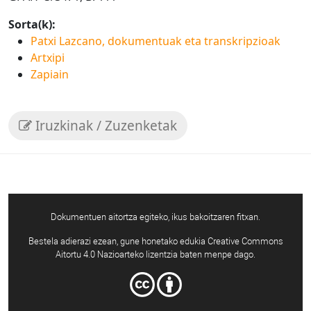
Sorta(k):
Patxi Lazcano, dokumentuak eta transkripzioak
Artxipi
Zapiain
Iruzkinak / Zuzenketak
Dokumentuen aitortza egiteko, ikus bakoitzaren fitxan.
Bestela adierazi ezean, gune honetako edukia Creative Commons
Aitortu 4.0 Nazioarteko lizentzia baten menpe dago.