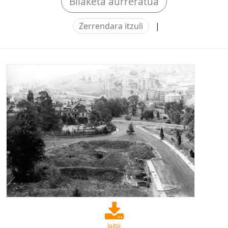
Bilaketa aurreratua
Zerrendara itzuli
|
Jaitsi