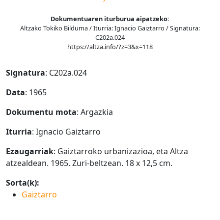
Dokumentuaren iturburua aipatzeko:
Altzako Tokiko Bilduma / Iturria: Ignacio Gaiztarro / Signatura:
C202a.024
https://altza.info/?z=3&x=118
Signatura
: C202a.024
Data
: 1965
Dokumentu mota
: Argazkia
Iturria
: Ignacio Gaiztarro
Ezaugarriak
: Gaiztarroko urbanizazioa, eta Altza
atzealdean. 1965. Zuri-beltzean. 18 x 12,5 cm.
Sorta(k):
Gaiztarro