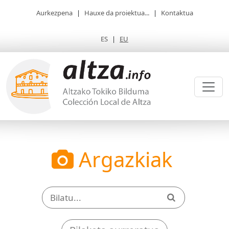
Aurkezpena
|
Hauxe da proiektua...
|
Kontaktua
ES
|
EU
Argazkiak