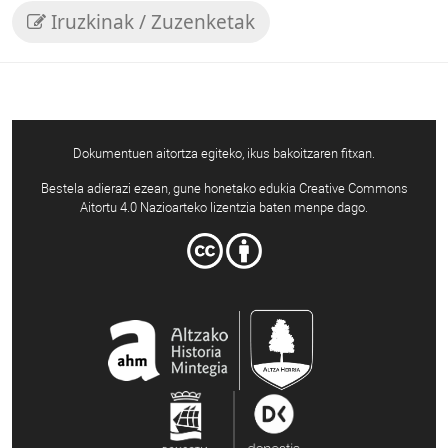
Iruzkinak / Zuzenketak
Dokumentuen aitortza egiteko, ikus bakoitzaren fitxan.
Bestela adierazi ezean, gune honetako edukia Creative Commons
Aitortu 4.0 Nazioarteko lizentzia baten menpe dago.