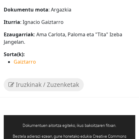
Dokumentu mota
: Argazkia
Iturria
: Ignacio Gaiztarro
Ezaugarriak
: Ama Carlota, Paloma eta "Tita" Izeba
Jangelan.
Sorta(k):
Gaiztarro
Iruzkinak / Zuzenketak
Dokumentuen aitortza egiteko, ikus bakoitzaren fitxan.
Bestela adierazi ezean, gune honetako edukia Creative Commons