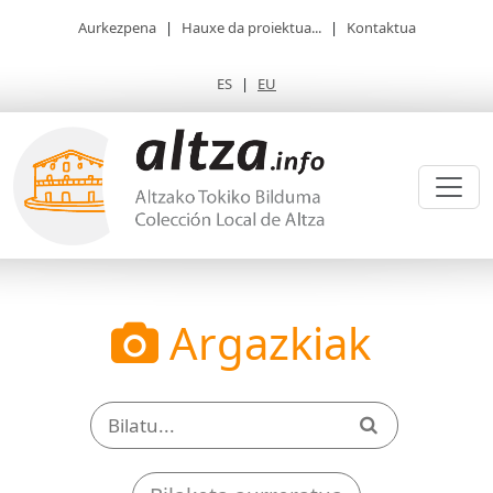
Aurkezpena
|
Hauxe da proiektua...
|
Kontaktua
ES
|
EU
Argazkiak