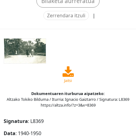
Bilaketa aurreratua
Zerrendara itzuli
|
Jaitsi
Dokumentuaren iturburua aipatzeko:
Altzako Tokiko Bilduma / Iturria: Ignacio Gaiztarro / Signatura: L8369
https://altza.info/?z=3&x=8369
Signatura
: L8369
Data
: 1940-1950