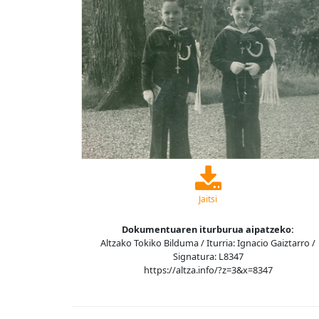
Jaitsi
Dokumentuaren iturburua aipatzeko:
Altzako Tokiko Bilduma / Iturria: Ignacio Gaiztarro /
Signatura: L8347
https://altza.info/?z=3&x=8347