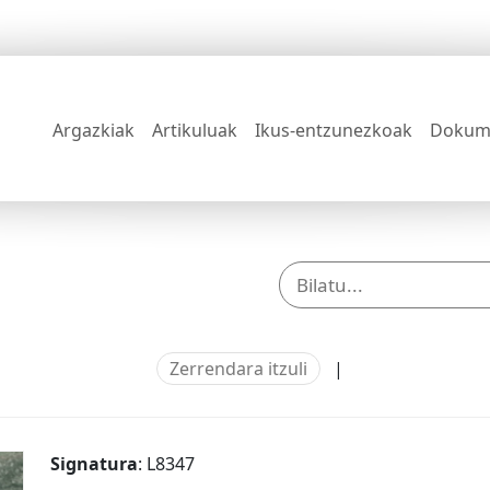
Argazkiak
Artikuluak
Ikus-entzunezkoak
Dokum
Zerrendara itzuli
|
Signatura
: L8347