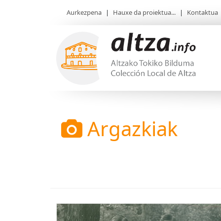
Aurkezpena
|
Hauxe da proiektua...
|
Kontaktua
Argazkiak