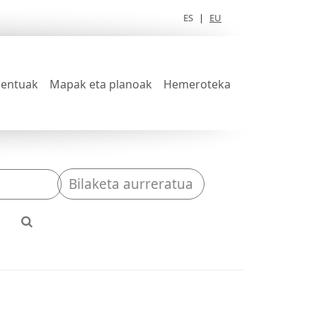
ES
|
EU
entuak
Mapak eta planoak
Hemeroteka
Bilaketa aurreratua