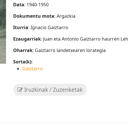
Data
: 1940-1950
Dokumentu mota
: Argazkia
Iturria
: Ignacio Gaiztarro
Ezaugarriak
: Juan eta Antonio Gaiztarro haurren Le
Oharrak
: Gaiztarro landetxearen lorategia
Sorta(k):
Gaiztarro
Iruzkinak / Zuzenketak