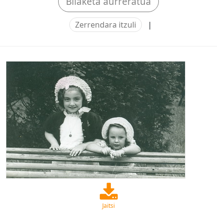
Bilaketa aurreratua
Zerrendara itzuli
|
Jaitsi