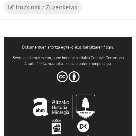
Iruzkinak / Zuzenketak
Dokumentuen aitortza egiteko, ikus bakoitzaren fitxan.
Bestela adierazi ezean, gune honetako edukia Creative Commons
Aitortu 4.0 Nazioarteko lizentzia baten menpe dago.