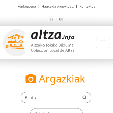
Aurkezpena
|
Hauxe da proiektua...
|
Kontaktua
ES
|
EU
Argazkiak