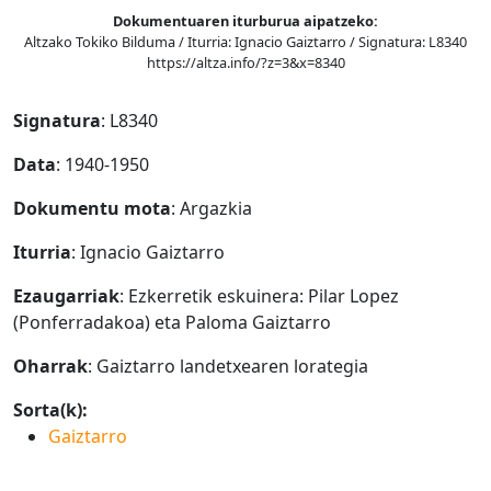
Dokumentuaren iturburua aipatzeko:
Altzako Tokiko Bilduma / Iturria: Ignacio Gaiztarro / Signatura: L8340
https://altza.info/?z=3&x=8340
Signatura
: L8340
Data
: 1940-1950
Dokumentu mota
: Argazkia
Iturria
: Ignacio Gaiztarro
Ezaugarriak
: Ezkerretik eskuinera: Pilar Lopez
(Ponferradakoa) eta Paloma Gaiztarro
Oharrak
: Gaiztarro landetxearen lorategia
Sorta(k):
Gaiztarro