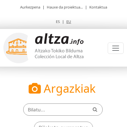
Aurkezpena
|
Hauxe da proiektua...
|
Kontaktua
ES
|
EU
Argazkiak