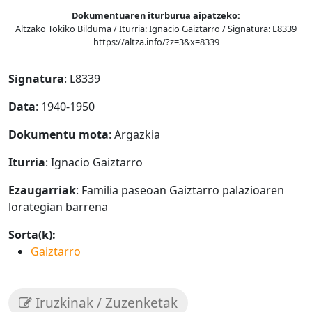
Dokumentuaren iturburua aipatzeko:
Altzako Tokiko Bilduma / Iturria: Ignacio Gaiztarro / Signatura: L8339
https://altza.info/?z=3&x=8339
Signatura
: L8339
Data
: 1940-1950
Dokumentu mota
: Argazkia
Iturria
: Ignacio Gaiztarro
Ezaugarriak
: Familia paseoan Gaiztarro palazioaren
lorategian barrena
Sorta(k):
Gaiztarro
Iruzkinak / Zuzenketak