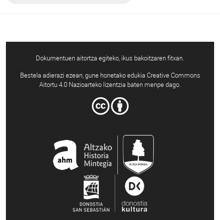
Dokumentuen aitortza egiteko, ikus bakoitzaren fitxan.
Bestela adierazi ezean, gune honetako edukia Creative Commons
Aitortu 4.0 Nazioarteko lizentzia baten menpe dago.