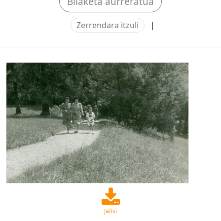
Bilaketa aurreratua
Zerrendara itzuli
|
Jaitsi