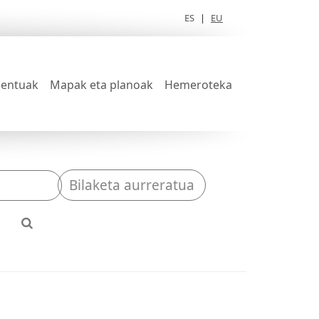
ES
|
EU
entuak
Mapak eta planoak
Hemeroteka
Bilaketa aurreratua