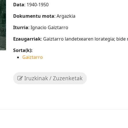
Data
: 1940-1950
Dokumentu mota
: Argazkia
Iturria
: Ignacio Gaiztarro
Ezaugarriak
: Gaiztarro landetxearen lorategia; bide
Sorta(k):
Gaiztarro
Iruzkinak / Zuzenketak