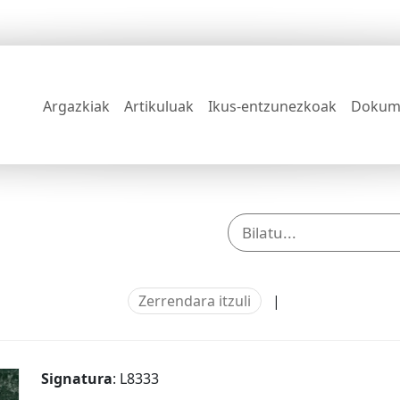
Argazkiak
Artikuluak
Ikus-entzunezkoak
Dokum
Zerrendara itzuli
|
Signatura
: L8333