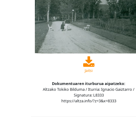
Jaitsi
Dokumentuaren iturburua aipatzeko:
Altzako Tokiko Bilduma / Iturria: Ignacio Gaiztarro /
Signatura: L8333
https://altza.info/?z=3&x=8333