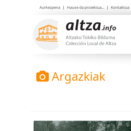
Aurkezpena
|
Hauxe da proiektua...
|
Kontaktua
Argazkiak