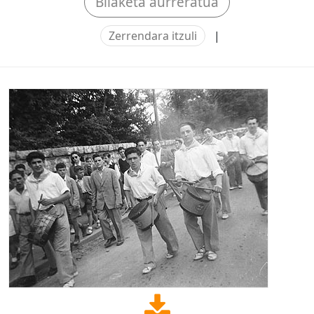
Bilaketa aurreratua
Zerrendara itzuli
|