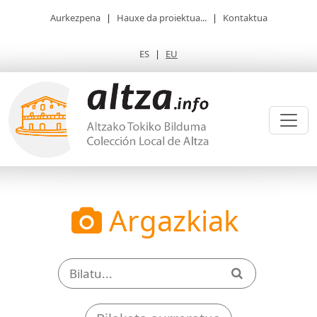
Aurkezpena
|
Hauxe da proiektua...
|
Kontaktua
ES
|
EU
Argazkiak