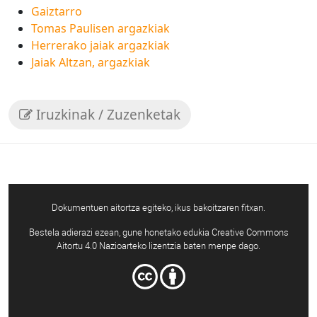
Gaiztarro
Tomas Paulisen argazkiak
Herrerako jaiak argazkiak
Jaiak Altzan, argazkiak
Iruzkinak / Zuzenketak
Dokumentuen aitortza egiteko, ikus bakoitzaren fitxan.
Bestela adierazi ezean, gune honetako edukia Creative Commons
Aitortu 4.0 Nazioarteko lizentzia baten menpe dago.