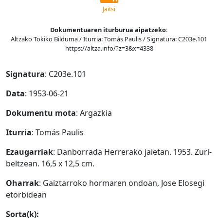
Jaitsi
Dokumentuaren iturburua aipatzeko:
Altzako Tokiko Bilduma / Iturria: Tomás Paulis / Signatura: C203e.101
https://altza.info/?z=3&x=4338
Signatura
: C203e.101
Data
: 1953-06-21
Dokumentu mota
: Argazkia
Iturria
: Tomás Paulis
Ezaugarriak
: Danborrada Herrerako jaietan. 1953. Zuri-
beltzean. 16,5 x 12,5 cm.
Oharrak
: Gaiztarroko hormaren ondoan, Jose Elosegi
etorbidean
Sorta(k):