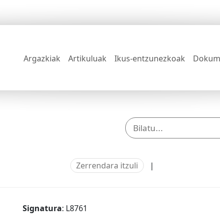
Argazkiak
Artikuluak
Ikus-entzunezkoak
Dokum
Zerrendara itzuli
|
Signatura
: L8761