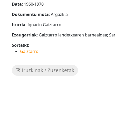
Data
: 1960-1970
Dokumentu mota
: Argazkia
Iturria
: Ignacio Gaiztarro
Ezaugarriak
: Gaiztarro landetxearen barnealdea; San
Sorta(k):
Gaiztarro
Iruzkinak / Zuzenketak