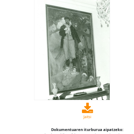
Jaitsi
Dokumentuaren iturburua aipatzeko: