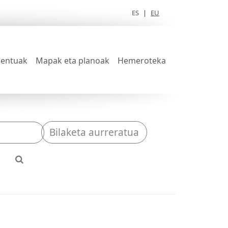
ES
|
EU
entuak
Mapak eta planoak
Hemeroteka
Bilaketa aurreratua