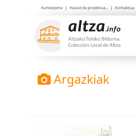
Aurkezpena
|
Hauxe da proiektua...
|
Kontaktua
Argazkiak